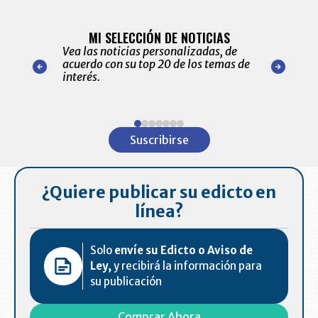
BITÁCORA 
ALERTAS
MI SELECCIÓN DE NOTICIAS
Recopilación
ónico las
Vea las noticias personalizadas, de
económicos 
r nuestro
acuerdo con su top 20 de los temas de
comportamie
amente para
interés.
de las 10.0
ventas en C
Item
1
Suscribirse
of
7
¿Quiere publicar su edicto en
línea?
Solo
envíe su Edicto o Aviso de
Ley,
y recibirá la información para
su publicación
Comprar Ahora