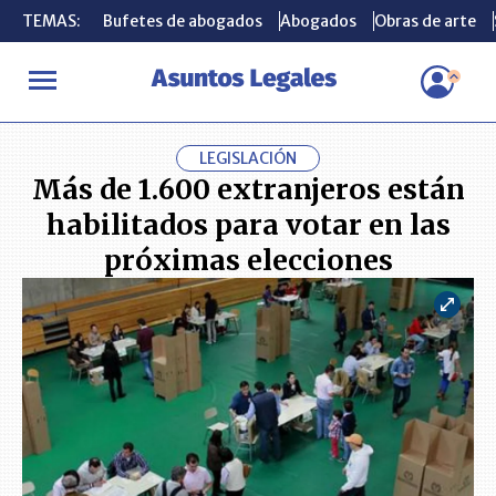
TEMAS:
TEMAS:
Bufetes de abogados
Bufetes de abogados
Abogados
Abogados
Obras de arte
Obras de arte
INICIO
ACTUALIDAD
Más de 1.600 extranjeros están habilitado
LEGISLACIÓN
Más de 1.600 extranjeros están
habilitados para votar en las
próximas elecciones