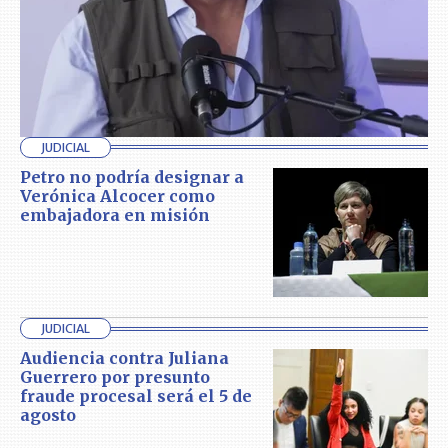
JUDICIAL
Petro no podría designar a
Verónica Alcocer como
embajadora en misión
JUDICIAL
Audiencia contra Juliana
Guerrero por presunto
fraude procesal será el 5 de
agosto