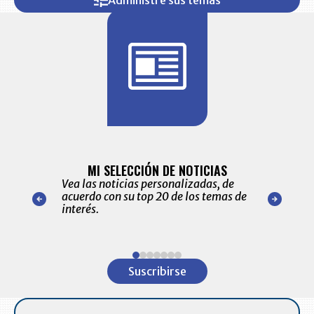
Administre sus temas
BITÁCORA 
ALERTAS
MI SELECCIÓN DE NOTICIAS
Recopilación
ónico las
Vea las noticias personalizadas, de
económicos 
r nuestro
acuerdo con su top 20 de los temas de
comportamie
amente para
interés.
de las 10.0
ventas en C
Item
1
Suscribirse
of
7