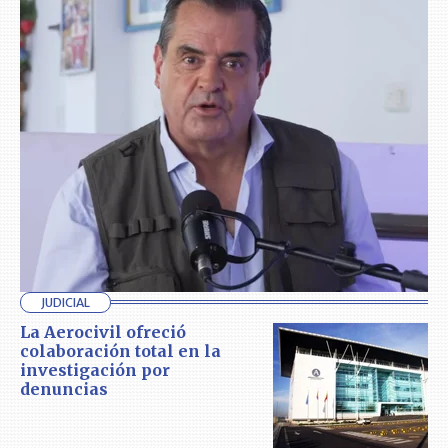
JUDICIAL
La Aerocivil ofreció
colaboración total en la
investigación por
denuncias