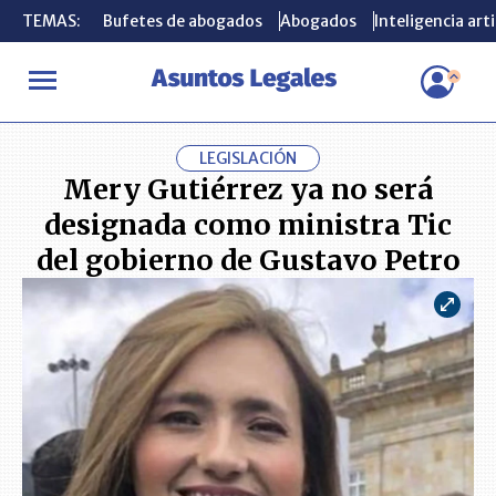
TEMAS:
TEMAS:
Bufetes de abogados
Bufetes de abogados
Abogados
Abogados
Inteligencia arti
Inteligencia arti
INICIO
ACTUALIDAD
Mery Gutiérrez ya no será designada como
LEGISLACIÓN
Mery Gutiérrez ya no será
designada como ministra Tic
del gobierno de Gustavo Petro