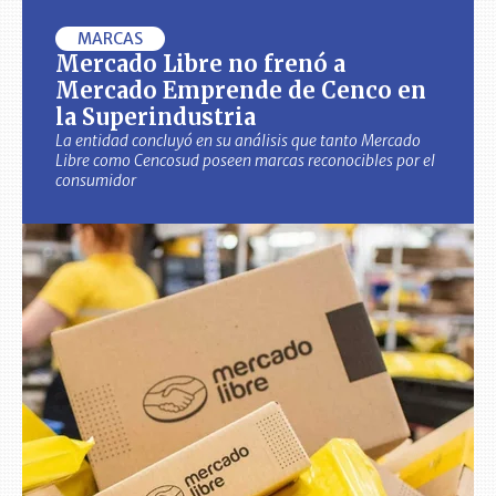
MARCAS
Mercado Libre no frenó a
Mercado Emprende de Cenco en
la Superindustria
La entidad concluyó en su análisis que tanto Mercado
Libre como Cencosud poseen marcas reconocibles por el
consumidor