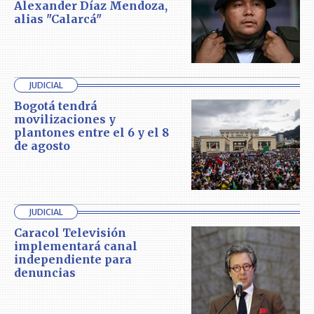
Alexander Díaz Mendoza,
alias "Calarcá"
JUDICIAL
Bogotá tendrá
movilizaciones y
plantones entre el 6 y el 8
de agosto
JUDICIAL
Caracol Televisión
implementará canal
independiente para
denuncias