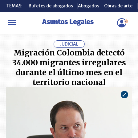
TEMAS:
TEMAS:
Bufetes de abogados
Bufetes de abogados
Abogados
Abogados
Obras de arte
Obras de arte
INICIO
ACTUALIDAD
Migración Colombia detectó 34.000 migrant
JUDICIAL
Migración Colombia detectó
34.000 migrantes irregulares
durante el último mes en el
territorio nacional