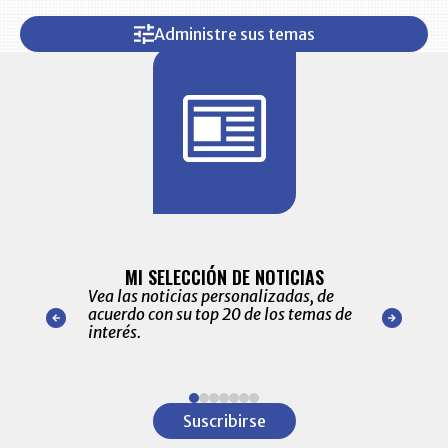
Administre sus temas
BITÁCORA 
ALERTAS
MI SELECCIÓN DE NOTICIAS
Recopilación
ónico las
Vea las noticias personalizadas, de
económicos 
r nuestro
acuerdo con su top 20 de los temas de
comportamie
amente para
interés.
de las 10.0
ventas en C
Item
1
Suscribirse
of
7