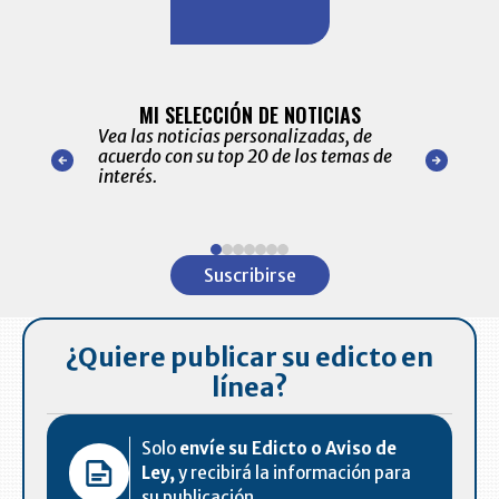
BITÁCORA 
ALERTAS
MI SELECCIÓN DE NOTICIAS
Recopilación
ónico las
Vea las noticias personalizadas, de
económicos 
r nuestro
acuerdo con su top 20 de los temas de
comportamie
amente para
interés.
de las 10.0
ventas en C
Item
1
Suscribirse
of
7
¿Quiere publicar su edicto en
línea?
Solo
envíe su Edicto o Aviso de
Ley,
y recibirá la información para
su publicación