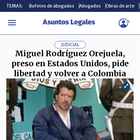
TEMAS:
TEMAS:
Bufetes de abogados
Bufetes de abogados
Abogados
Abogados
Obras de arte
Obras de arte
INICIO
ACTUALIDAD
Miguel Rodríguez Orejuela, preso en Estad
JUDICIAL
Miguel Rodríguez Orejuela,
preso en Estados Unidos, pide
libertad y volver a Colombia