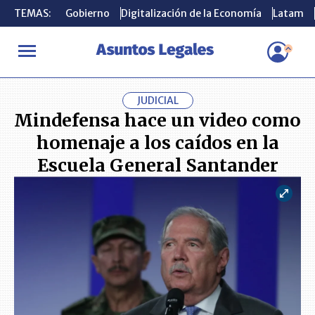
TEMAS:
TEMAS:
Gobierno
Gobierno
Digitalización de la Economía
Digitalización de la Economía
Latam
Latam
INICIO
ACTUALIDAD
Mindefensa hace un video como homenaje a
JUDICIAL
Mindefensa hace un video como
homenaje a los caídos en la
Escuela General Santander