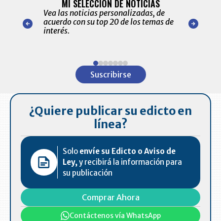
MI SELECCIÓN DE NOTICIAS
Recopilación
ónico las
Vea las noticias personalizadas, de
económicos 
r nuestro
acuerdo con su top 20 de los temas de
comportamie
amente para
interés.
de las 10.0
ventas en C
Item
1
Suscribirse
of
7
¿Quiere publicar su edicto en
línea?
Solo
envíe su Edicto o Aviso de
Ley,
y recibirá la información para
su publicación
Comprar Ahora
Contáctenos vía WhatsApp