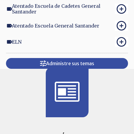
Atentado Escuela de Cadetes General
Santander
Atentado Escuela General Santander
ELN
Administre sus temas
BITÁCORA 
ALERTAS