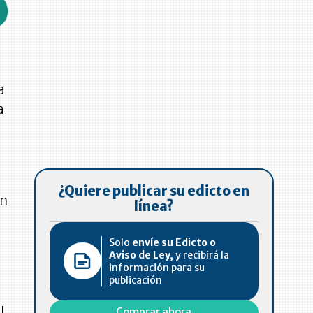
a
a
¿Quiere publicar su edicto en
án
línea?
Solo
envíe su Edicto o
Aviso de Ley,
y recibirá la
información para su
publicación
l
Comprar ahora