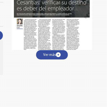
CENTRO DE CONVENCIONES
Reviva en primera fila todos los foros y cátedras LR. Espacios de
s y regiones del
Ver más
conocimiento alrededor de los temas económicos, empresariales y
.000 primeras empresas
financieros que permiten el posicionamiento y desarrollo de los
negocios en el país.