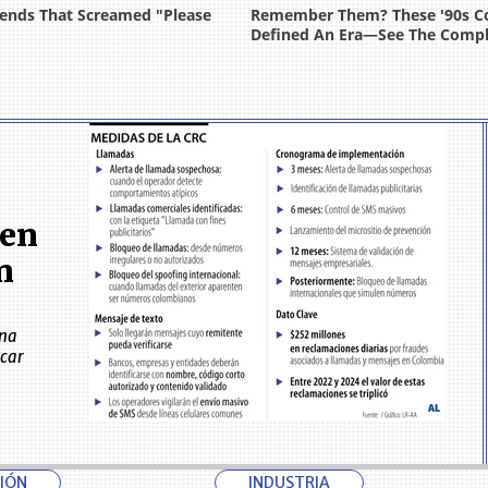
 en
n
una
icar
CIÓN
INDUSTRIA