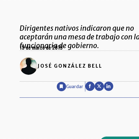
Dirigentes nativos indicaron que no
aceptarán una mesa de trabajo con l
funcionaria de gobierno.
13 de marzo de 2019
JOSÉ GONZÁLEZ BELL
Guardar