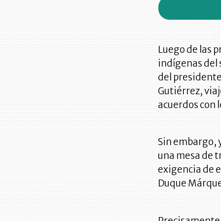
Luego de las 
indígenas del 
del presidente
Gutiérrez, via
acuerdos con l
Sin embargo, y
una mesa de tr
exigencia de e
Duque Márquez
Precisamente,