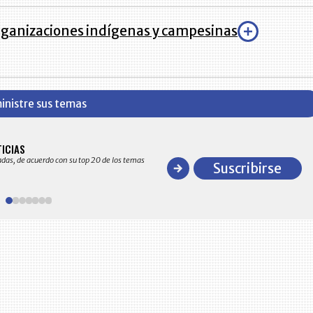
rganizaciones indígenas y campesinas
inistre sus temas
BITÁCORA EMPRESARIAL 10.000 LR
TICIAS
Recopilación clasificada por sectores económico
adas, de acuerdo con su top 20 de los temas
comportamiento general y detallado de las 10
Suscribirse
en ventas en Colombia