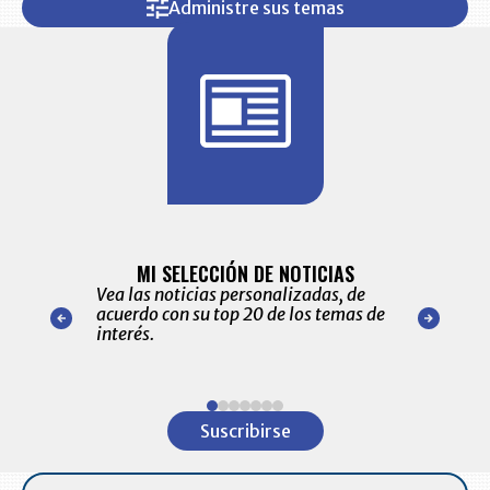
Administre sus temas
BITÁCORA 
ALERTAS
MI SELECCIÓN DE NOTICIAS
Recopilación
ónico las
Vea las noticias personalizadas, de
económicos 
r nuestro
acuerdo con su top 20 de los temas de
comportamie
amente para
interés.
de las 10.0
ventas en C
Item
1
Suscribirse
of
7