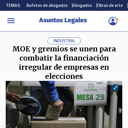
TEMAS:
TEMAS:
Bufetes de abogados
Bufetes de abogados
Abogados
Abogados
Obras de arte
Obras de arte
INICIO
ACTUALIDAD
MOE y gremios se unen para combatir la fi
INDUSTRIA
MOE y gremios se unen para
combatir la financiación
irregular de empresas en
elecciones