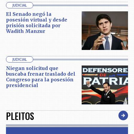
JUDICIAL
El Senado negó la
posesión virtual y desde
prisión solicitada por
Wadith Manzur
JUDICIAL
Niegan solicitud que
buscaba frenar traslado del
Congreso para la posesión
presidencial
PLEITOS