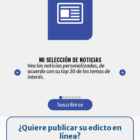
BITÁCORA 
ALERTAS
MI SELECCIÓN DE NOTICIAS
Recopilación
ónico las
Vea las noticias personalizadas, de
económicos 
r nuestro
acuerdo con su top 20 de los temas de
comportamie
amente para
interés.
de las 10.0
ventas en C
Item
1
Suscribirse
of
7
¿Quiere publicar su edicto en
línea?