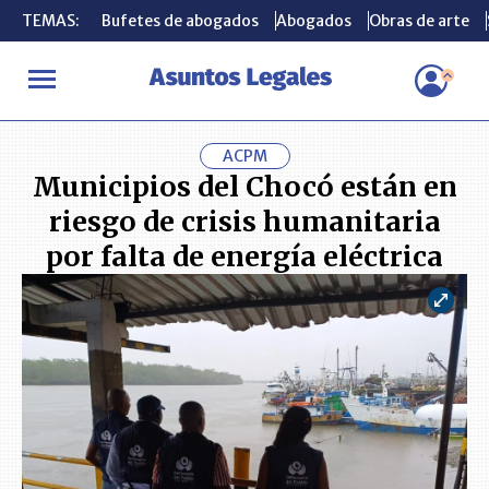
TEMAS:
TEMAS:
Bufetes de abogados
Bufetes de abogados
Abogados
Abogados
Obras de arte
Obras de arte
INICIO
ACTUALIDAD
Municipios del Chocó están en riesgo de cr
ACPM
Municipios del Chocó están en
riesgo de crisis humanitaria
por falta de energía eléctrica