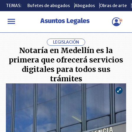
TEMAS:
TEMAS:
Bufetes de abogados
Bufetes de abogados
Abogados
Abogados
Obras de arte
Obras de arte
INICIO
ACTUALIDAD
Notaría en Medellín es la primera que ofre
LEGISLACIÓN
Notaría en Medellín es la
primera que ofrecerá servicios
digitales para todos sus
trámites