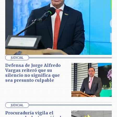
JUDICIAL
Defensa de Jorge Alfredo
Vargas reiteró que su
silencio no significa que
sea presunto culpable
JUDICIAL
Procuraduría vigila el