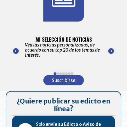
BITÁCORA 
ALERTAS
MI SELECCIÓN DE NOTICIAS
Recopilación
ónico las
Vea las noticias personalizadas, de
económicos 
r nuestro
acuerdo con su top 20 de los temas de
comportamie
amente para
interés.
de las 10.0
ventas en C
Item
1
Suscribirse
of
7
¿Quiere publicar su edicto en
línea?
Solo
envíe su Edicto o Aviso de