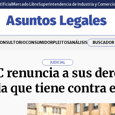
tificial
Mercado Libre
Superintendencia de Industria y Comerci
BUSCADOR 
ONSULTORIO
CONSUMIDOR
PLEITOS
ANÁLISIS
JUDICIAL
renuncia a sus der
 que tiene contra e