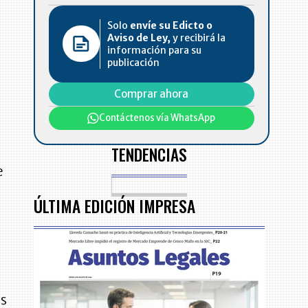
Solo
envíe su Edicto o
Aviso de Ley,
y recibirá la
n
información para su
publicación
Comprar ahora
Contáctenos vía WhatsApp
TENDENCIAS
e
ÚLTIMA EDICIÓN IMPRESA
as