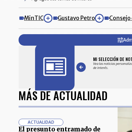
MinTIC
Gustavo Petro
Consejo 
Adm
FICACIONES Y ALERTAS
MI SELECCIÓN DE NO
 en su correo electrónico las noticias seleccionadas por nuestro
Vea las noticias personaliz
 editorial exclusivamente para usted.
de interés.
Item
1
MÁS DE ACTUALIDAD
of
7
ACTUALIDAD
El presunto entramado de