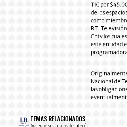
TIC por $45.0
de los espacio
como miembro 
RTI Televisión
Cntv los cuale
esta entidad e
programadoras
Originalmente,
Nacional de Te
las obligacio
eventualmente
TEMAS RELACIONADOS
Agregue sus temas de interés