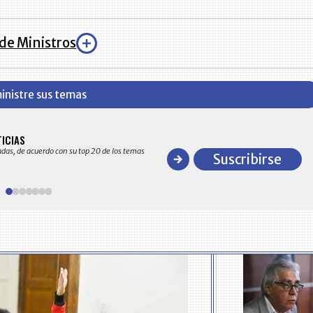
de Ministros
inistre sus temas
BITÁCORA EMPRESARIAL 10.000 LR
TICIAS
Recopilación clasificada por sectores económico
adas, de acuerdo con su top 20 de los temas
comportamiento general y detallado de las 10
Suscribirse
en ventas en Colombia