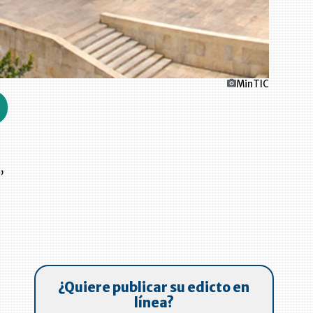
MinTIC
C
,
¿Quiere publicar su edicto en
línea?