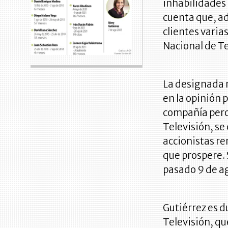
inhabilidades 
cuenta que, a
clientes varia
Nacional de Te
La designada 
en la opinión p
compañía pero
Televisión, se
accionistas re
que prospere. 
pasado 9 de a
Gutiérrez es 
Televisión, qu