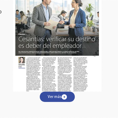
%
o
y
Ver más