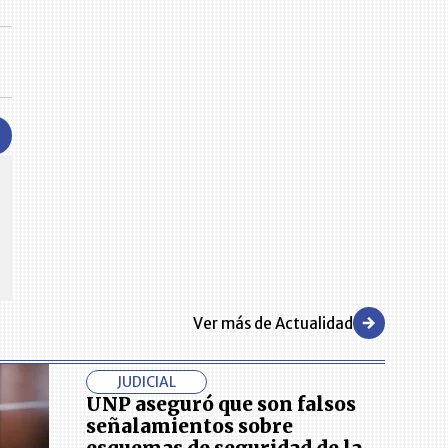
CENTRO DE CONVENCIONES
Reviva en primera fila todos los foros y cátedras LR. Espacios de
s y regiones del
conocimiento alrededor de los temas económicos, empresariales y
.000 primeras empresas
financieros que permiten el posicionamiento y desarrollo de los
negocios en el país.
Ver más de Actualidad
JUDICIAL
UNP aseguró que son falsos
señalamientos sobre