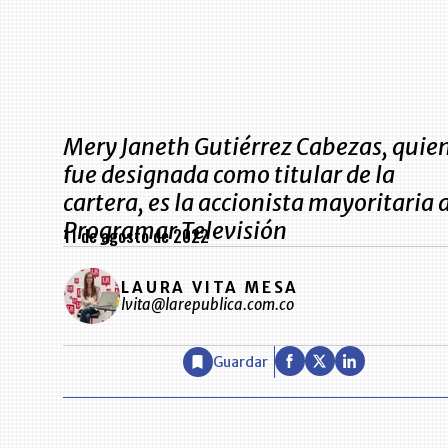
Mery Janeth Gutiérrez Cabezas, quie
fue designada como titular de la
cartera, es la accionista mayoritaria 
Programar Televisión
11 de agosto de 2022
LAURA VITA MESA
lvita@larepublica.com.co
Guardar