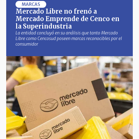
MARCAS
Mercado Libre no frenó a
Mercado Emprende de Cenco en
la Superindustria
La entidad concluyó en su análisis que tanto Mercado
Libre como Cencosud poseen marcas reconocibles por el
consumidor