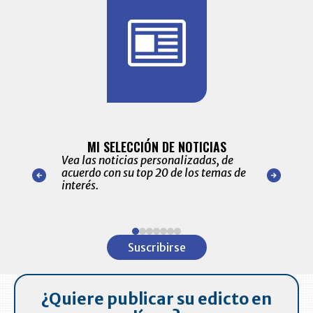
BITÁCORA 
ALERTAS
MI SELECCIÓN DE NOTICIAS
Recopilación
ónico las
Vea las noticias personalizadas, de
económicos 
r nuestro
acuerdo con su top 20 de los temas de
comportamie
amente para
interés.
de las 10.0
ventas en C
Item
1
Suscribirse
of
7
¿Quiere publicar su edicto en