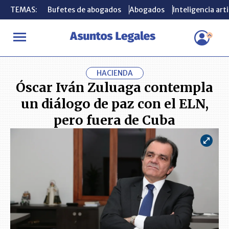
TEMAS:
TEMAS:
Bufetes de abogados
Bufetes de abogados
Abogados
Abogados
Inteligencia arti
Inteligencia arti
INICIO
ACTUALIDAD
Óscar Iván Zuluaga contempla un diálogo 
HACIENDA
Óscar Iván Zuluaga contempla
un diálogo de paz con el ELN,
pero fuera de Cuba