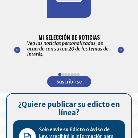
BITÁCORA 
ALERTAS
MI SELECCIÓN DE NOTICIAS
Recopilación
ónico las
Vea las noticias personalizadas, de
económicos 
r nuestro
acuerdo con su top 20 de los temas de
comportamie
amente para
interés.
de las 10.0
ventas en C
Item
1
Suscribirse
of
7
¿Quiere publicar su edicto en
línea?
Solo
envíe su Edicto o Aviso de
Ley,
y recibirá la información para