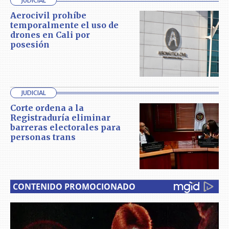
JUDICIAL
Aerocivil prohíbe
temporalmente el uso de
drones en Cali por
posesión
JUDICIAL
Corte ordena a la
Registraduría eliminar
barreras electorales para
personas trans