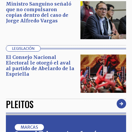
Ministro Sanguino señaló
que no compulsaron
copias dentro del caso de
Jorge Alfredo Vargas
LEGISLACIÓN
El Consejo Nacional
Electoral le otorgó el aval
al partido de Abelardo de la
Espriella
PLEITOS
MARCAS