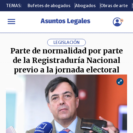
TEMAS:
TEMAS:
Bufetes de abogados
Bufetes de abogados
Abogados
Abogados
Obras de arte
Obras de arte
INICIO
ACTUALIDAD
Parte de normalidad por parte de la Regis
LEGISLACIÓN
Parte de normalidad por parte
de la Registraduría Nacional
previo a la jornada electoral