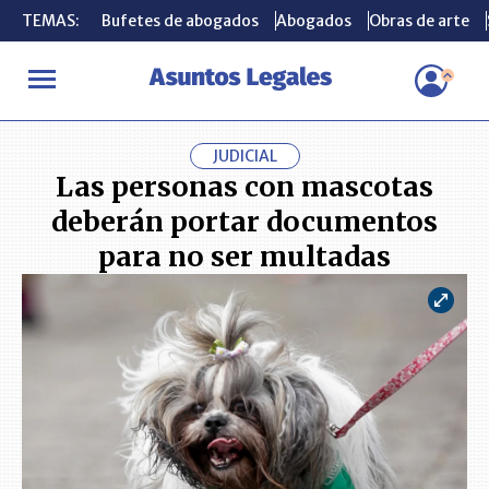
TEMAS:
TEMAS:
Bufetes de abogados
Bufetes de abogados
Abogados
Abogados
Obras de arte
Obras de arte
INICIO
ACTUALIDAD
Las personas con mascotas deberán porta
JUDICIAL
Las personas con mascotas
deberán portar documentos
para no ser multadas