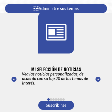
Administre sus temas
BITÁCORA 
ALERTAS
MI SELECCIÓN DE NOTICIAS
Recopilación
ónico las
Vea las noticias personalizadas, de
económicos 
r nuestro
acuerdo con su top 20 de los temas de
comportamie
amente para
interés.
de las 10.0
ventas en C
Item
1
Suscribirse
of
7