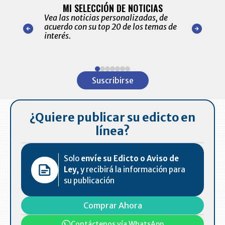
ALERTAS
MI SELECCIÓN DE NOTICIAS
Recopilación
ónico las
Vea las noticias personalizadas, de
económicos 
r nuestro
acuerdo con su top 20 de los temas de
comportamie
amente para
interés.
de las 10.0
ventas en C
Item
1
Suscribirse
of
7
¿Quiere publicar su edicto en
línea?
Solo
envíe su Edicto o Aviso de
Ley,
y recibirá la información para
su publicación
Comprar Ahora
Contáctenos vía WhatsApp