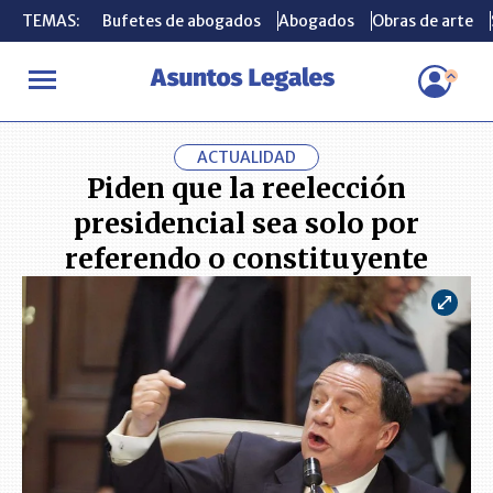
TEMAS:
TEMAS:
Bufetes de abogados
Bufetes de abogados
Abogados
Abogados
Obras de arte
Obras de arte
INICIO
ACTUALIDAD
Piden que la reelección presidencial sea s
ACTUALIDAD
Piden que la reelección
presidencial sea solo por
referendo o constituyente