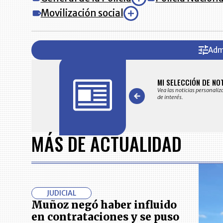
Movilización social
Adm
FICACIONES Y ALERTAS
MI SELECCIÓN DE NO
 en su correo electrónico las noticias seleccionadas por nuestro
Vea las noticias personaliz
 editorial exclusivamente para usted.
de interés.
Item
1
MÁS DE ACTUALIDAD
of
7
JUDICIAL
Muñoz negó haber influido
en contrataciones y se puso