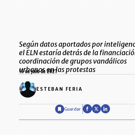
Según datos aportados por inteligenc
el ELN estaría detrás de la financiació
coordinación de grupos vandálicos
urbanos en las protestas
16 de julio de 2021
ESTEBAN FERIA
Guardar