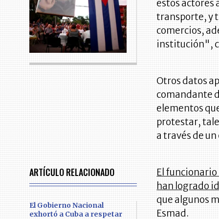
estos actores a
transporte, y 
comercios, ade
institución", 
Otros datos ap
comandante de
elementos que
protestar, tal
a través de un
ARTÍCULO RELACIONADO
El funcionario
han logrado id
que algunos ma
El Gobierno Nacional
Esmad.
exhortó a Cuba a respetar