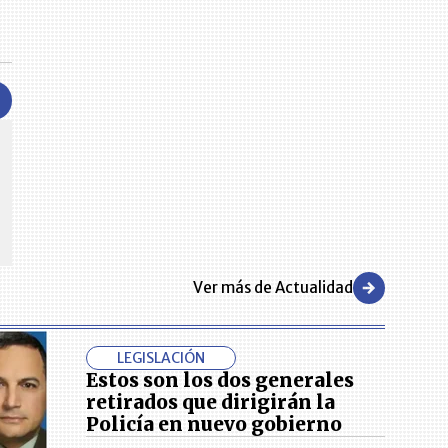
CENTRO DE CONVENCIONES
Reviva en primera fila todos los foros y cátedras LR. Espacios de
s y regiones del
conocimiento alrededor de los temas económicos, empresariales y
.000 primeras empresas
financieros que permiten el posicionamiento y desarrollo de los
negocios en el país.
Ver más de Actualidad
LEGISLACIÓN
Estos son los dos generales
retirados que dirigirán la
Policía en nuevo gobierno