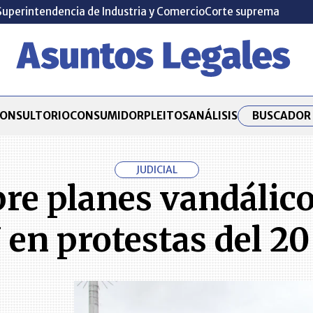
Superintendencia de Industria y Comercio
Corte suprema
BUSCADOR 
ONSULTORIO
CONSUMIDOR
PLEITOS
ANÁLISIS
JUDICIAL
obre planes vandálic
 en protestas del 20 