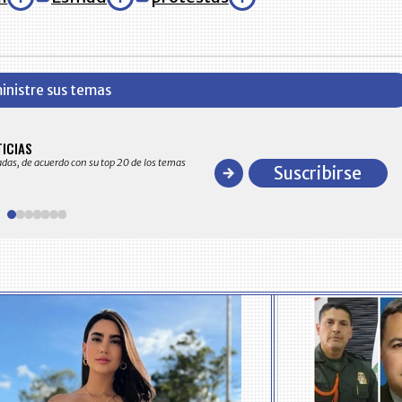
inistre sus temas
BITÁCORA EMPRESARIAL 10.000 LR
TICIAS
Recopilación clasificada por sectores económico
adas, de acuerdo con su top 20 de los temas
comportamiento general y detallado de las 10
Suscribirse
en ventas en Colombia