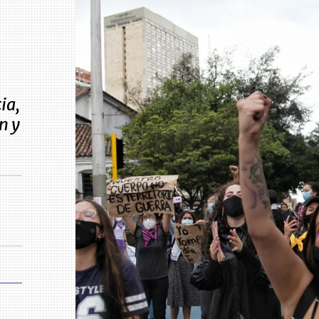
ia,
n y