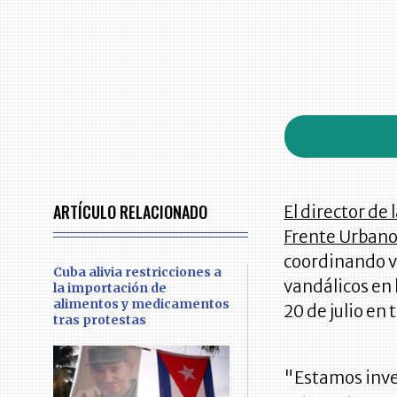
ARTÍCULO RELACIONADO
El director de 
Frente Urbano
coordinando v
Cuba alivia restricciones a
vandálicos en
la importación de
alimentos y medicamentos
20 de julio en 
tras protestas
"Estamos inves