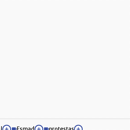
l
Esmad
protestas