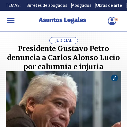
TEMAS:
TEMAS:
Bufetes de abogados
Bufetes de abogados
Abogados
Abogados
Obras de arte
Obras de arte
INICIO
ACTUALIDAD
Presidente Gustavo Petro denuncia a Carlo
JUDICIAL
Presidente Gustavo Petro
denuncia a Carlos Alonso Lucio
por calumnia e injuria