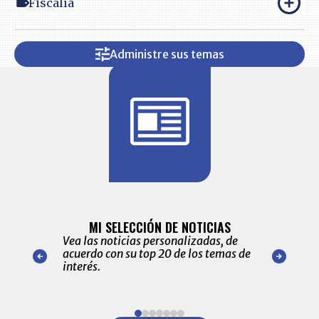
Fiscalía
Administre sus temas
BITÁCORA 
ALERTAS
MI SELECCIÓN DE NOTICIAS
Recopilación
ónico las
Vea las noticias personalizadas, de
económicos 
r nuestro
acuerdo con su top 20 de los temas de
comportamie
amente para
interés.
de las 10.0
ventas en C
Item