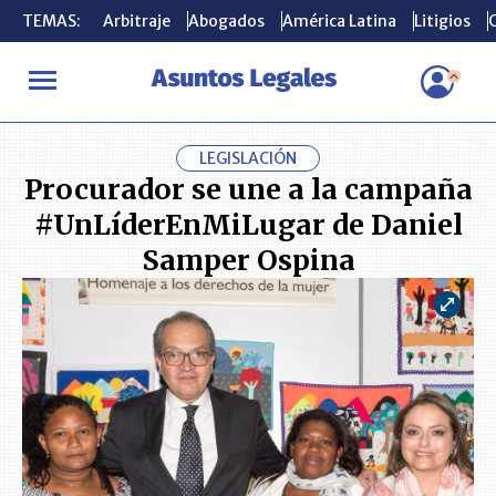
TEMAS:
TEMAS:
Arbitraje
Arbitraje
Abogados
Abogados
América Latina
América Latina
Litigios
Litigios
C
C
INICIO
ACTUALIDAD
Procurador se une a la campaña #UnLíde
LEGISLACIÓN
Procurador se une a la campaña
#UnLíderEnMiLugar de Daniel
Samper Ospina