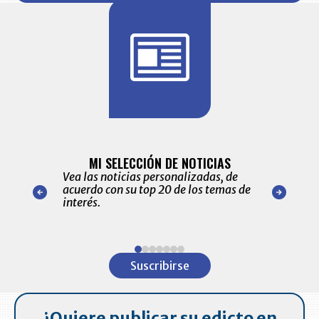
BITÁCORA 
ALERTAS
MI SELECCIÓN DE NOTICIAS
Recopilación
ónico las
Vea las noticias personalizadas, de
económicos 
r nuestro
acuerdo con su top 20 de los temas de
comportamie
amente para
interés.
de las 10.0
ventas en C
Item
1
Suscribirse
of
7
¿Quiere publicar su edicto en