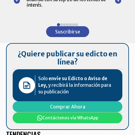
amente para
interés.
de las 10.0
ventas en C
Item
1
Suscribirse
of
7
¿Quiere publicar su edicto en
línea?
Solo
envíe su Edicto o Aviso de
Ley,
y recibirá la información para
su publicación
Comprar Ahora
Contáctenos vía WhatsApp
TENDENCIAS