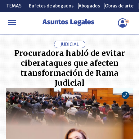
TEMAS:
TEMAS:
Bufetes de abogados
Bufetes de abogados
Abogados
Abogados
Obras de arte
Obras de arte
INICIO
ACTUALIDAD
Procuradora habló de evitar ciberataques
JUDICIAL
Procuradora habló de evitar
ciberataques que afecten
transformación de Rama
Judicial