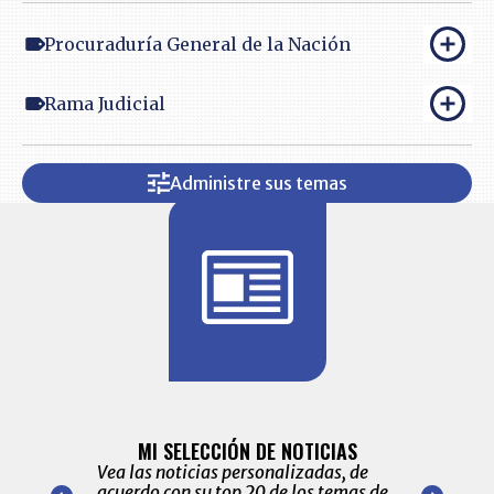
Procuraduría General de la Nación
Rama Judicial
Administre sus temas
BITÁCORA 
ALERTAS
MI SELECCIÓN DE NOTICIAS
Recopilación
ónico las
Vea las noticias personalizadas, de
económicos 
r nuestro
acuerdo con su top 20 de los temas de
comportamie