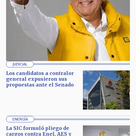
JUDICIAL
Los candidatos a contralor
general expusieron sus
propuestas ante el Senado
ENERGÍA
La SIC formuló pliego de
cargos contra Enel, AES y