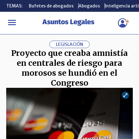
TEMAS:
TEMAS:
Bufetes de abogados
Bufetes de abogados
Abogados
Abogados
Inteligencia arti
Inteligencia arti
INICIO
ACTUALIDAD
Proyecto que creaba amnistía en centrales
LEGISLACIÓN
Proyecto que creaba amnistía
en centrales de riesgo para
morosos se hundió en el
Congreso