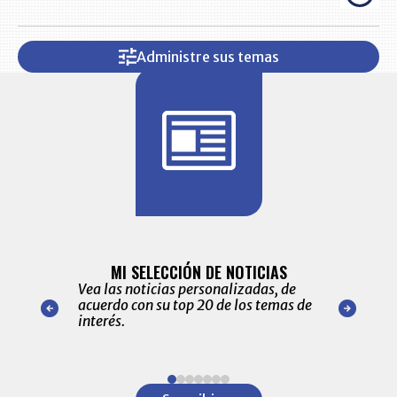
Administre sus temas
BITÁCORA 
ALERTAS
MI SELECCIÓN DE NOTICIAS
Recopilación
ónico las
Vea las noticias personalizadas, de
económicos 
r nuestro
acuerdo con su top 20 de los temas de
comportamie
amente para
interés.
de las 10.0
ventas en C
Item
1