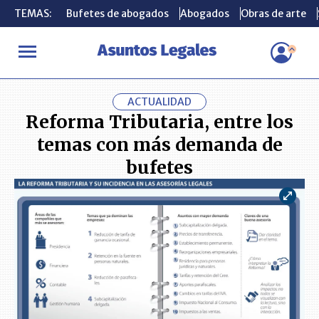
TEMAS:
TEMAS:
Bufetes de abogados
Bufetes de abogados
Abogados
Abogados
Obras de arte
Obras de arte
INICIO
ACTUALIDAD
Reforma Tributaria, entre los temas con 
ACTUALIDAD
Reforma Tributaria, entre los
temas con más demanda de
bufetes