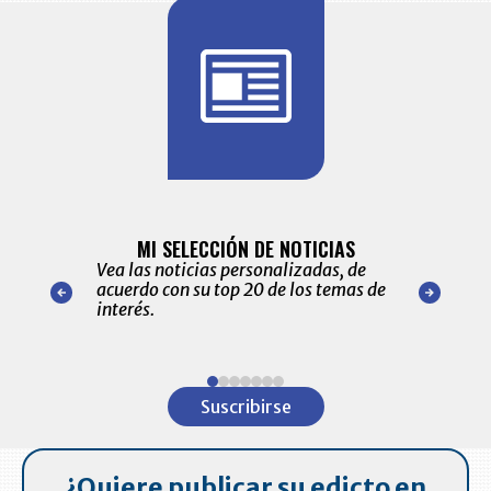
BITÁCORA 
ALERTAS
MI SELECCIÓN DE NOTICIAS
Recopilación
ónico las
Vea las noticias personalizadas, de
económicos 
r nuestro
acuerdo con su top 20 de los temas de
comportamie
amente para
interés.
de las 10.0
ventas en C
Item
1
Suscribirse
of
7
¿Quiere publicar su edicto en