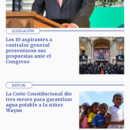
LEGISLACIÓN
Los 10 aspirantes a
contralor general
presentaron sus
propuestas ante el
Congreso
JUDICIAL
La Corte Constitucional dio
tres meses para garantizar
agua potable a la niñez
Wayuu