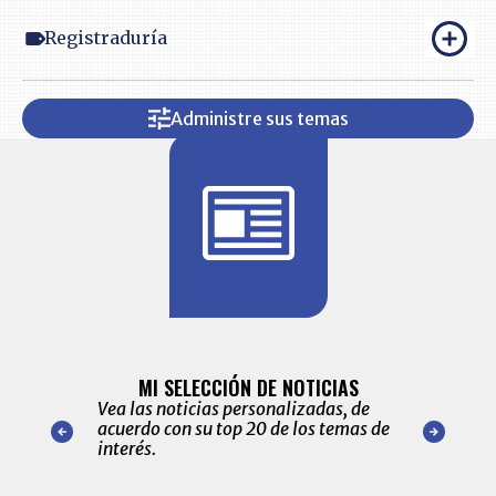
Registraduría
Administre sus temas
BITÁCORA 
ALERTAS
MI SELECCIÓN DE NOTICIAS
Recopilación
ónico las
Vea las noticias personalizadas, de
económicos 
r nuestro
acuerdo con su top 20 de los temas de
comportamie
amente para
interés.
de las 10.0
ventas en C