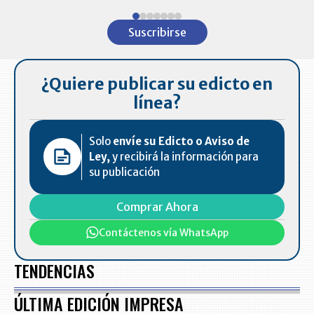
Item
1
Suscribirse
of
7
¿Quiere publicar su edicto en
línea?
Solo
envíe su Edicto o Aviso de
Ley,
y recibirá la información para
su publicación
Comprar Ahora
Contáctenos vía WhatsApp
TENDENCIAS
ÚLTIMA EDICIÓN IMPRESA