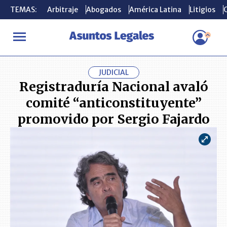
TEMAS:
TEMAS:
Arbitraje
Arbitraje
Abogados
Abogados
América Latina
América Latina
Litigios
Litigios
C
C
INICIO
ACTUALIDAD
Registraduría Nacional avaló comité “ant
JUDICIAL
Registraduría Nacional avaló
comité “anticonstituyente”
promovido por Sergio Fajardo