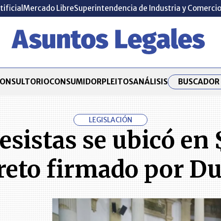
tificial
Mercado Libre
Superintendencia de Industria y Comerci
BUSCADOR 
ONSULTORIO
CONSUMIDOR
PLEITOS
ANÁLISIS
LEGISLACIÓN
esistas se ubicó en
reto firmado por D