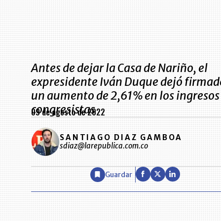
Antes de dejar la Casa de Nariño, el
expresidente Iván Duque dejó firmad
un aumento de 2,61% en los ingresos
congresistas
09 de agosto de 2022
SANTIAGO DIAZ GAMBOA
sdiaz@larepublica.com.co
Guardar