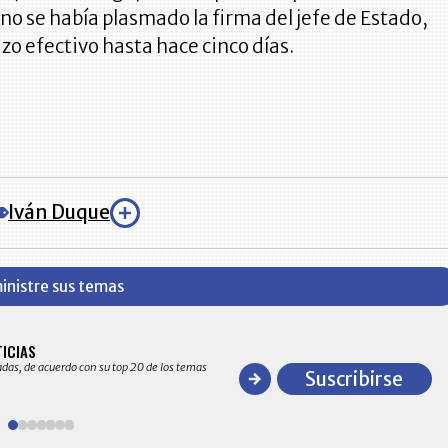
no se había plasmado la firma del jefe de Estado,
izo efectivo hasta hace cinco días.
Iván Duque
inistre sus temas
BITÁCORA EMPRESARIAL 10.000 LR
TICIAS
Recopilación clasificada por sectores económico
adas, de acuerdo con su top 20 de los temas
comportamiento general y detallado de las 10
Suscribirse
en ventas en Colombia