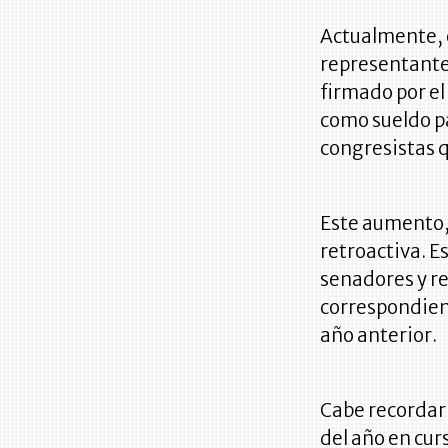
Actualmente, e
representantes
firmado por el
como sueldo pa
congresistas q
Este aumento, 
retroactiva. E
senadores y r
correspondien
año anterior.
Cabe recordar 
del año en cur