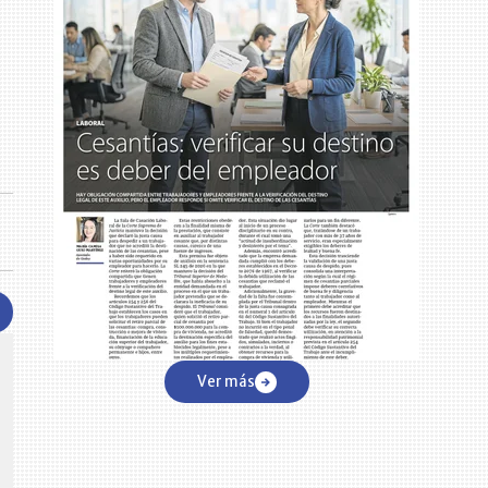
CENTRO DE CONVENCIONES
Ver más
Reviva en primera fila todos los foros y cátedras LR. Espacios de
s y regiones del
conocimiento alrededor de los temas económicos, empresariales y
.000 primeras empresas
financieros que permiten el posicionamiento y desarrollo de los
negocios en el país.