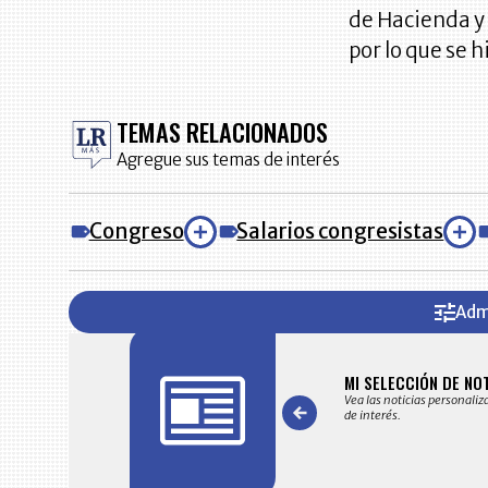
de Hacienda y 
por lo que se h
TEMAS RELACIONADOS
Agregue sus temas de interés
Congreso
Salarios congresistas
Adm
FICACIONES Y ALERTAS
MI SELECCIÓN DE NO
 en su correo electrónico las noticias seleccionadas por nuestro
Vea las noticias personaliz
 editorial exclusivamente para usted.
de interés.
Item
1