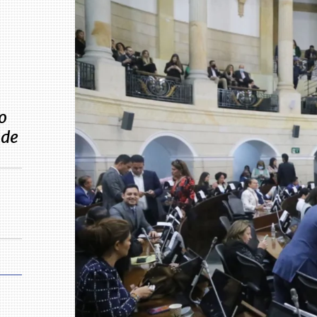
o
 de