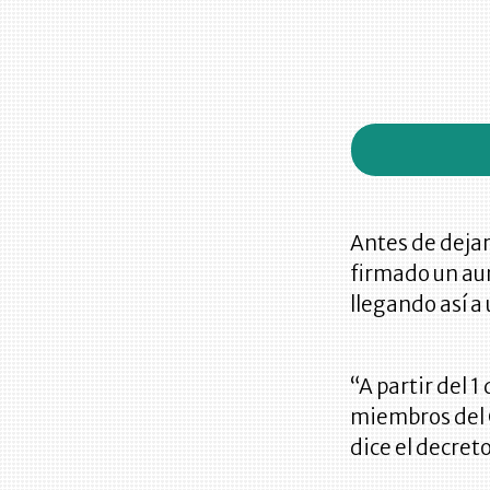
Antes de dejar
firmado un aum
llegando así a 
“A partir del 
miembros del 
dice el decret