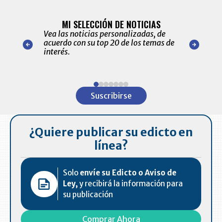
BITÁCORA 
ALERTAS
MI SELECCIÓN DE NOTICIAS
Recopilación
ónico las
Vea las noticias personalizadas, de
económicos 
r nuestro
acuerdo con su top 20 de los temas de
comportamie
amente para
interés.
de las 10.0
ventas en C
Item
1
Suscribirse
of
7
¿Quiere publicar su edicto en
línea?
Solo
envíe su Edicto o Aviso de
Ley,
y recibirá la información para
su publicación
Comprar Ahora