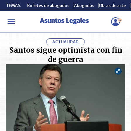
TEMAS:
TEMAS:
Bufetes de abogados
Bufetes de abogados
Abogados
Abogados
Obras de arte
Obras de arte
INICIO
ACTUALIDAD
Santos sigue optimista con fin de guerra
ACTUALIDAD
Santos sigue optimista con fin
de guerra