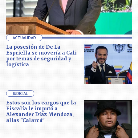
ACTUALIDAD
La posesión de De La
Espriella se movería a Cali
por temas de seguridad y
logística
JUDICIAL
Estos son los cargos que la
Fiscalía le imputó a
Alexander Díaz Mendoza,
alias "Calarcá"