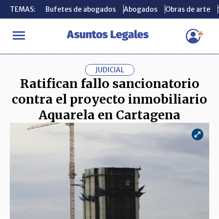
TEMAS:
TEMAS:
Bufetes de abogados
Bufetes de abogados
Abogados
Abogados
Obras de arte
Obras de arte
INICIO
ACTUALIDAD
Ratifican fallo sancionatorio contra el p
JUDICIAL
Ratifican fallo sancionatorio
contra el proyecto inmobiliario
Aquarela en Cartagena