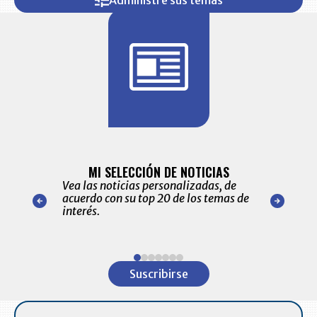
Administre sus temas
BITÁCORA 
ALERTAS
MI SELECCIÓN DE NOTICIAS
Recopilación
ónico las
Vea las noticias personalizadas, de
económicos 
r nuestro
acuerdo con su top 20 de los temas de
comportamie
amente para
interés.
de las 10.0
ventas en C
Item
1
Suscribirse
of
7