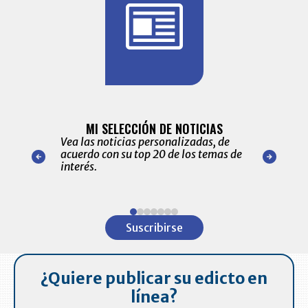
BITÁCORA 
ALERTAS
MI SELECCIÓN DE NOTICIAS
Recopilación
ónico las
Vea las noticias personalizadas, de
económicos 
r nuestro
acuerdo con su top 20 de los temas de
comportamie
amente para
interés.
de las 10.0
ventas en C
Item
1
Suscribirse
of
7
¿Quiere publicar su edicto en
línea?