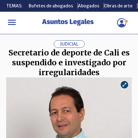
TEMAS:
TEMAS:
Bufetes de abogados
Bufetes de abogados
Abogados
Abogados
Obras de arte
Obras de arte
INICIO
ACTUALIDAD
Secretario de deporte de Cali es suspendid
JUDICIAL
Secretario de deporte de Cali es
suspendido e investigado por
irregularidades