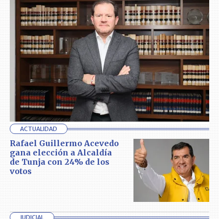
ACTUALIDAD
Rafael Guillermo Acevedo
gana elección a Alcaldía
de Tunja con 24% de los
votos
JUDICIAL