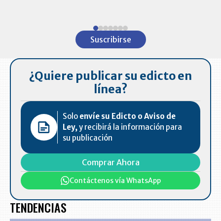
ventas en C
Item
1
Suscribirse
of
7
¿Quiere publicar su edicto en
línea?
Solo
envíe su Edicto o Aviso de
Ley,
y recibirá la información para
su publicación
Comprar Ahora
Contáctenos vía WhatsApp
TENDENCIAS