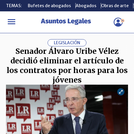
TEMAS:
TEMAS:
Bufetes de abogados
Bufetes de abogados
Abogados
Abogados
Obras de arte
Obras de arte
INICIO
ACTUALIDAD
Senador Álvaro Uribe Vélez decidió elimina
LEGISLACIÓN
Senador Álvaro Uribe Vélez
decidió eliminar el artículo de
los contratos por horas para los
jóvenes