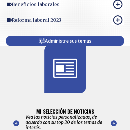
Beneficios laborales
Reforma laboral 2023
Administre sus temas
BITÁCORA 
ALERTAS
MI SELECCIÓN DE NOTICIAS
Recopilación
ónico las
Vea las noticias personalizadas, de
económicos 
r nuestro
acuerdo con su top 20 de los temas de
comportamie
amente para
interés.
de las 10.0