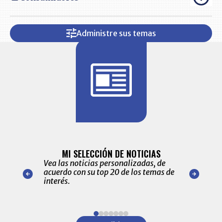
Administre sus temas
BITÁCORA 
ALERTAS
MI SELECCIÓN DE NOTICIAS
Recopilación
ónico las
Vea las noticias personalizadas, de
económicos 
r nuestro
acuerdo con su top 20 de los temas de
comportamie
amente para
interés.
de las 10.0
ventas en C
Item
1