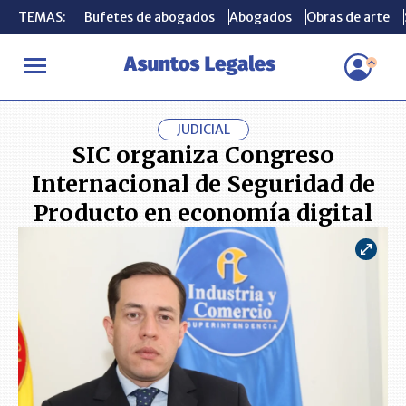
TEMAS:
TEMAS:
Bufetes de abogados
Bufetes de abogados
Abogados
Abogados
Obras de arte
Obras de arte
INICIO
ACTUALIDAD
SIC organiza Congreso Internacional de S
JUDICIAL
SIC organiza Congreso
Internacional de Seguridad de
Producto en economía digital