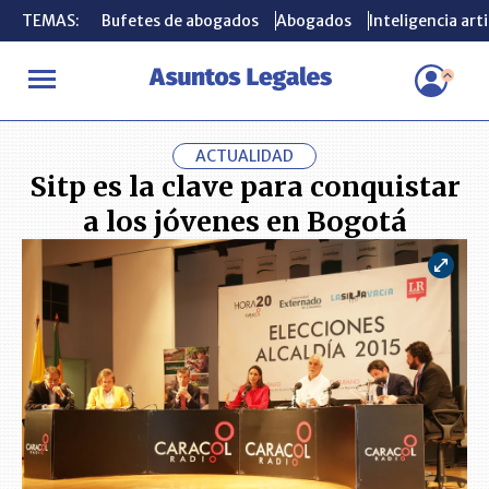
TEMAS:
TEMAS:
Bufetes de abogados
Bufetes de abogados
Abogados
Abogados
Inteligencia arti
Inteligencia arti
INICIO
ACTUALIDAD
Sitp es la clave para conquistar a los jóve
ACTUALIDAD
Sitp es la clave para conquistar
a los jóvenes en Bogotá