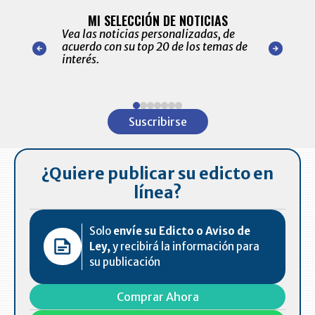
BITÁCORA 
ALERTAS
MI SELECCIÓN DE NOTICIAS
Recopilación
ónico las
Vea las noticias personalizadas, de
económicos 
r nuestro
acuerdo con su top 20 de los temas de
comportamie
amente para
interés.
de las 10.0
ventas en C
Item
1
Suscribirse
of
7
¿Quiere publicar su edicto en
línea?
Solo
envíe su Edicto o Aviso de
Ley,
y recibirá la información para
su publicación
Comprar Ahora