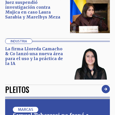
Juez suspendió
investigación contra
Mujica en caso Laura
Sarabia y Marelbys Meza
INDUSTRIA
La firma Lloreda Camacho
& Co lanzó una nueva área
para el uso y la práctica de
la IA
PLEITOS
MARCAS