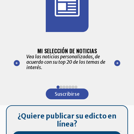
BITÁCORA 
ALERTAS
MI SELECCIÓN DE NOTICIAS
Recopilación
ónico las
Vea las noticias personalizadas, de
económicos 
r nuestro
acuerdo con su top 20 de los temas de
comportamie
amente para
interés.
de las 10.0
ventas en C
Item
1
Suscribirse
of
7
¿Quiere publicar su edicto en
línea?