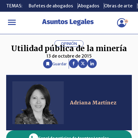
TEMAS:
TEMAS:
Bufetes de abogados
Bufetes de abogados
Abogados
Abogados
Obras de arte
Obras de arte
INICIO
ANÁLISIS
ADRIANA MARTÍNEZ
Utilidad pública de la
OPINIÓN
Utilidad pública de la minería
13 de octubre de 2015
Guardar
Adriana Martínez