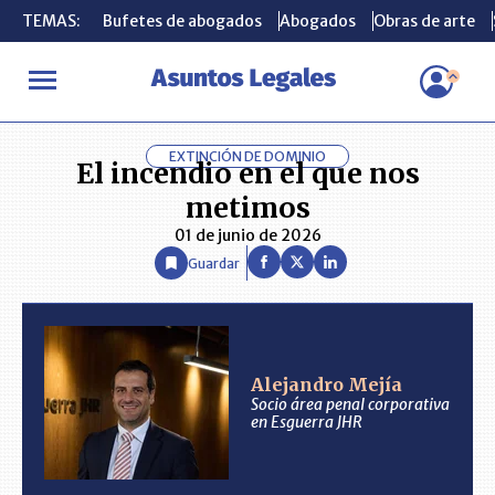
TEMAS:
TEMAS:
Bufetes de abogados
Bufetes de abogados
Abogados
Abogados
Obras de arte
Obras de arte
INICIO
ANÁLISIS
ALEJANDRO MEJÍA
El incendio en el que no
EXTINCIÓN DE DOMINIO
El incendio en el que nos
metimos
01 de junio de 2026
Guardar
Alejandro Mejía
Socio área penal corporativa
en Esguerra JHR