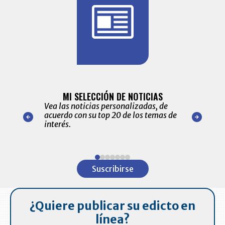
BITÁCORA 
ALERTAS
MI SELECCIÓN DE NOTICIAS
Recopilación
ónico las
Vea las noticias personalizadas, de
económicos 
r nuestro
acuerdo con su top 20 de los temas de
comportamie
amente para
interés.
de las 10.0
ventas en C
Item
1
Suscribirse
of
7
¿Quiere publicar su edicto en
línea?