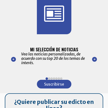
BITÁCORA 
ALERTAS
MI SELECCIÓN DE NOTICIAS
Recopilación
ónico las
Vea las noticias personalizadas, de
económicos 
r nuestro
acuerdo con su top 20 de los temas de
comportamie
amente para
interés.
de las 10.0
ventas en C
Item
1
Suscribirse
of
7
¿Quiere publicar su edicto en