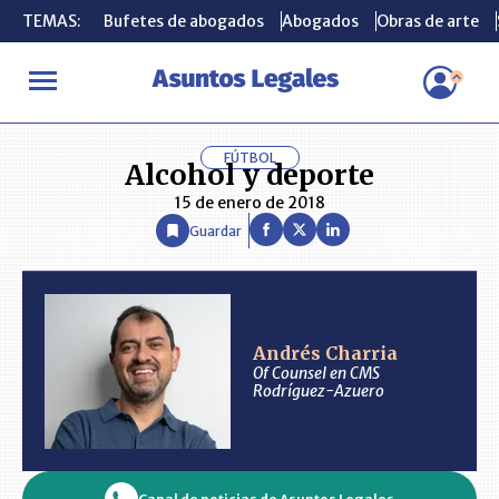
TEMAS:
TEMAS:
Bufetes de abogados
Bufetes de abogados
Abogados
Abogados
Obras de arte
Obras de arte
INICIO
ANÁLISIS
ANDRÉS CHARRIA
Alcohol y deporte
FÚTBOL
Alcohol y deporte
15 de enero de 2018
Guardar
Andrés Charria
Of Counsel en CMS
Rodríguez-Azuero