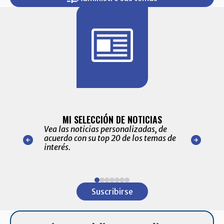
BITÁCORA 
ALERTAS
MI SELECCIÓN DE NOTICIAS
Recopilación
ónico las
Vea las noticias personalizadas, de
económicos 
r nuestro
acuerdo con su top 20 de los temas de
comportamie
amente para
interés.
de las 10.0
ventas en C
Item
1
Suscribirse
of
7