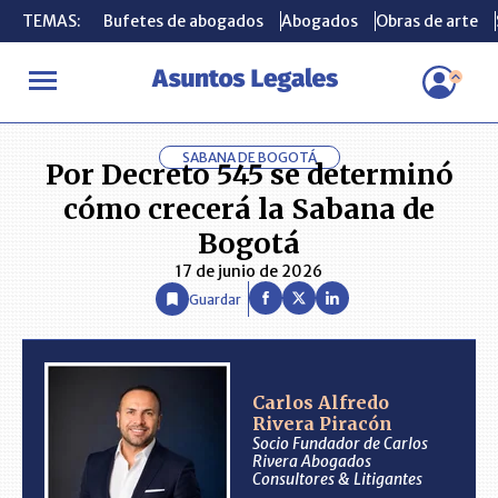
TEMAS:
TEMAS:
Bufetes de abogados
Bufetes de abogados
Abogados
Abogados
Obras de arte
Obras de arte
INICIO
ANÁLISIS
CARLOS ALFREDO RIVERA PIRACÓN
Por D
SABANA DE BOGOTÁ
Por Decreto 545 se determinó
cómo crecerá la Sabana de
Bogotá
17 de junio de 2026
Guardar
Carlos Alfredo
Rivera Piracón
Socio Fundador de Carlos
Rivera Abogados
Consultores & Litigantes