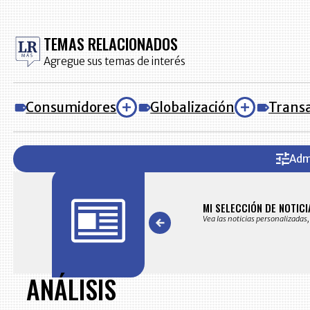
TEMAS RELACIONADOS
Agregue sus temas de interés
Consumidores
Globalización
Trans
Adm
AS
MI SELECCIÓN DE NOTICI
s noticias seleccionadas por nuestro equipo editorial
Vea las noticias personalizadas,
Item
1
of
ANÁLISIS
7