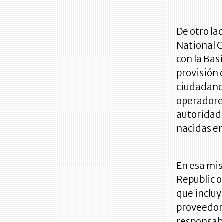
De otro la
National 
con la Bas
provisión 
ciudadano
operadores
autoridad 
nacidas e
En esa mis
Republic o
que incluy
proveedor
responsabi