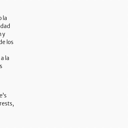
 la
idad
n y
de los
a la
s
e’s
rests,