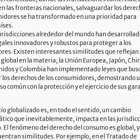
n las fronteras nacionales, salvaguardar los dere
midores se ha transformado en una prioridad para
íses.
urisdicciones alrededor del mundo han desarrolla
ales innovadores y robustos para proteger a los
es. Existen interesantes similitudes que reflejan
global en la materia; la Unión Europea, Japón, Chi
nidos y Colombia han implementado leyes que bus
r los derechos de los consumidores, demostrando 
 común con la protección y el ejercicio de sus gar
o globalizado es, en todo el sentido, un cambio
tico que inevitablemente, impacta en las jurisdic
 El fenómeno del derecho del consumo es global, y
uentran similitudes. Por ejemplo, en el Tratado de