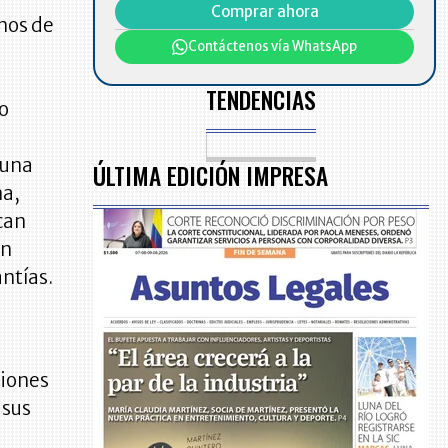
Comprar ahora
chos de
Contáctenos vía WhatsApp
TENDENCIAS
do
 una
ÚLTIMA EDICIÓN IMPRESA
na,
can
un
antías.
ciones
 sus