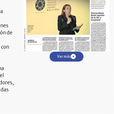
la
ones
ión de
 con
Ver más
ha
el
dores,
adas