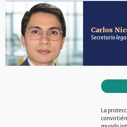
Carlos Ni
Secretario leg
La protecc
convirtién
mundo int