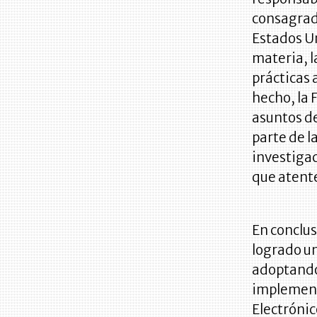
consagrad
Estados U
materia, l
prácticas 
hecho, la 
asuntos d
parte de l
investiga
que atente
En conclus
logrado un
adoptando 
implementa
Electrónic