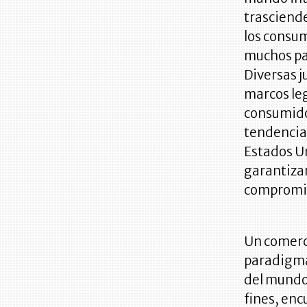
trasciende
los consu
muchos pa
Diversas j
marcos leg
consumidor
tendencia 
Estados U
garantiza
compromiso
Un comerci
paradigmá
del mundo.
fines, enc