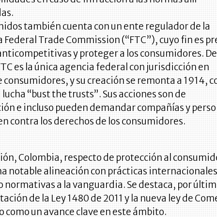
as.
nidos también cuenta con un ente regulador de la
a Federal Trade Commission (“FTC”), cuyo fin es pr
anticompetitivas y proteger a los consumidores. D
FTC es la única agencia federal con jurisdicción en
e consumidores, y su creación se remonta a 1914, 
a lucha “bust the trusts”. Sus acciones son de
ción e incluso pueden demandar compañías y pers
n contra los derechos de los consumidores.
ión, Colombia, respecto de protección al consumid
a notable alineación con prácticas internacionales
normativas a la vanguardia. Se destaca, por último
ción de la Ley 1480 de 2011 y la nueva ley de Com
o como un avance clave en este ámbito.