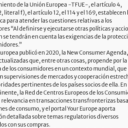
ento de la Unión Europea -TFUE-, el artículo 4,
 literal f), el artículo 12, el 114 y el 169, establecen 
ica para atender las cuestiones relativas a los
es “Al definirse y ejecutarse otras políticas y acci
n se tendrán en cuenta las exigencias de la protecc
midores.”
Europea publicó en 2020, la New Consumer Agenda,
actualizadas que, entre otras cosas, propende por la
n de los consumidores en un contexto mundial, que
n supervisiones de mercados y cooperación estrec
ridades pertinentes de los países socios de ella. En 
inente, la Red de Centros Europeos de los Consumi
 relevancia en transacciones transfronterizas bas
nes de consumo, y el portal Your Europe aporta
ón detallada sobre temas regulatorios diversos
dos con sus compras.