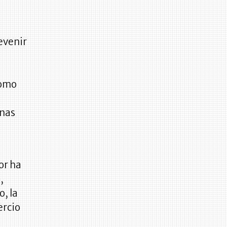
evenir
e
como
onas
or ha
,
, la
ercio