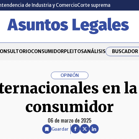
ntendencia de Industria y Comercio
Corte suprema
BUSCADOR 
ONSULTORIO
CONSUMIDOR
PLEITOS
ANÁLISIS
OPINIÓN
ernacionales en la
consumidor
06 de marzo de 2025
Guardar