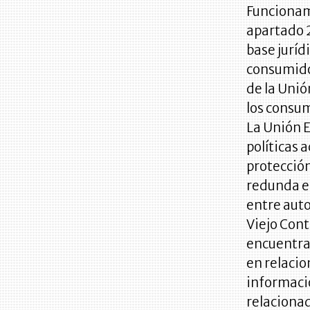
Funcionami
apartado 2,
base juríd
consumidor
de la Unió
los consu
La Unión 
políticas 
protecció
redunda e
entre auto
Viejo Cont
encuentra
en relacio
informaci
relaciona