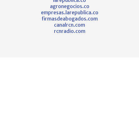
larepublica.co
agronegocios.co
empresas.larepublica.co
firmasdeabogados.com
canalrcn.com
rcnradio.com