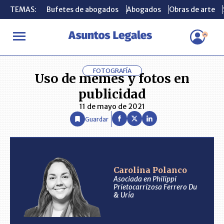
TEMAS:
TEMAS:
Bufetes de abogados
Bufetes de abogados
Abogados
Abogados
Obras de arte
Obras de arte
INICIO
ANÁLISIS
CAROLINA POLANCO
Uso de memes y fotos
FOTOGRAFÍA
Uso de memes y fotos en
publicidad
11 de mayo de 2021
Guardar
Carolina Polanco
Asociada en Philippi
Prietocarrizosa Ferrero Du
& Uría