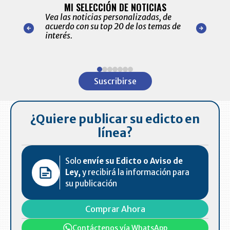
ALERTAS
MI SELECCIÓN DE NOTICIAS
Recopilación
ónico las
Vea las noticias personalizadas, de
económicos 
r nuestro
acuerdo con su top 20 de los temas de
comportamie
amente para
interés.
de las 10.0
ventas en C
Item
1
Suscribirse
of
7
¿Quiere publicar su edicto en
línea?
Solo
envíe su Edicto o Aviso de
Ley,
y recibirá la información para
su publicación
Comprar Ahora
Contáctenos vía WhatsApp