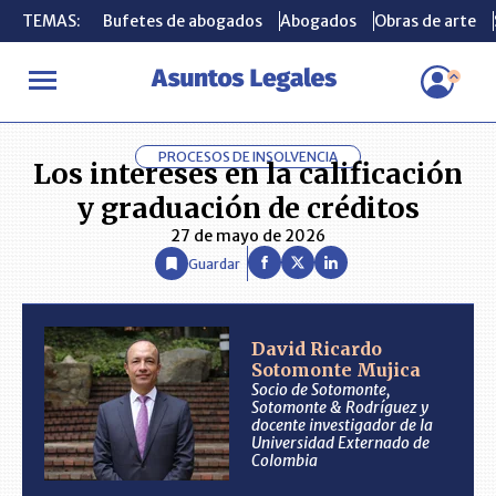
TEMAS:
TEMAS:
Bufetes de abogados
Bufetes de abogados
Abogados
Abogados
Obras de arte
Obras de arte
INICIO
ANÁLISIS
DAVID RICARDO SOTOMONTE MUJICA
Los
PROCESOS DE INSOLVENCIA
Los intereses en la calificación
y graduación de créditos
27 de mayo de 2026
Guardar
David Ricardo
Sotomonte Mujica
Socio de Sotomonte,
Sotomonte & Rodríguez y
docente investigador de la
Universidad Externado de
Colombia