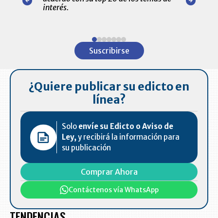
amente para
interés.
de las 10.0
ventas en C
Item
1
Suscribirse
of
7
¿Quiere publicar su edicto en
línea?
Solo
envíe su Edicto o Aviso de
Ley,
y recibirá la información para
su publicación
Comprar Ahora
Contáctenos vía WhatsApp
TENDENCIAS