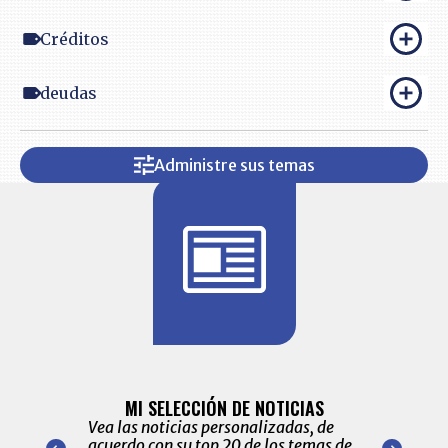
Créditos
deudas
Administre sus temas
BITÁCORA 
ALERTAS
MI SELECCIÓN DE NOTICIAS
Recopilación
ónico las
Vea las noticias personalizadas, de
económicos 
r nuestro
acuerdo con su top 20 de los temas de
comportamie