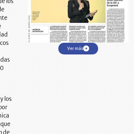
de los
de
nte
e
dad
icos
Ver más
ndas
10
y los
por
nica
 que
n de