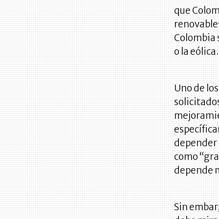
que Colom
renovables
Colombia 
o la eólica.
Uno de los
solicitado
mejoramie
específica
depender 
como “gran
depende m
Sin embar