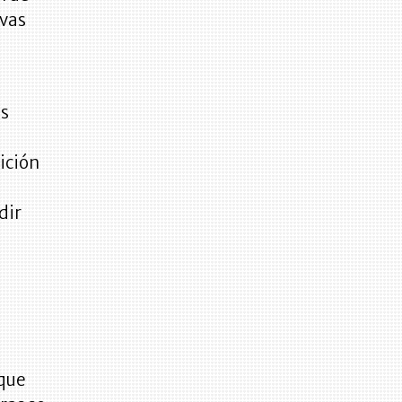
rvas
as
sición
dir
 que