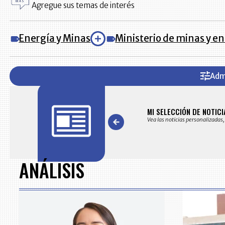
Agregue sus temas de interés
Energía y Minas
Ministerio de minas y e
Adm
AS
MI SELECCIÓN DE NOTICI
s noticias seleccionadas por nuestro equipo editorial
Vea las noticias personalizadas,
Item
1
of
ANÁLISIS
7