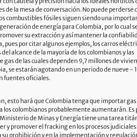
 con cautela y precisión hacia los ideales nórdicos 
es de la mesa de conversación. No puede perderse 
los combustibles fósiles siguen siendo una importa
generación de energía para Colombia, por lo cual s
romover su extracción y así mantener la confiabili
, pues por citar algunos ejemplos, los carros eléctr
s del alcance de la mayoría de los colombianos y las
e gas de las cuales dependen 9,7 millones de vivie
ia, se estarán agotando en un periodo de nueve - 
 fuentes oficiales.
an, esto hará que Colombia tenga que importar gas 
ra los colombianos probablemente aumentarán. Es 
l Ministerio de Minas y Energía tiene una tarea titá
r y promover el fracking en los procesos judiciales
su prohibición y en la implementación y regulació