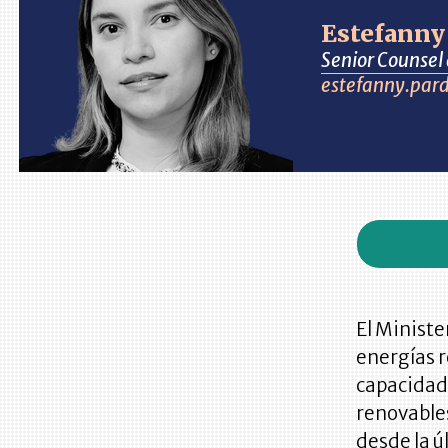
Estefanny
Senior Counsel
estefanny.pa
El Ministe
energías r
capacidad
renovable
desde la ú