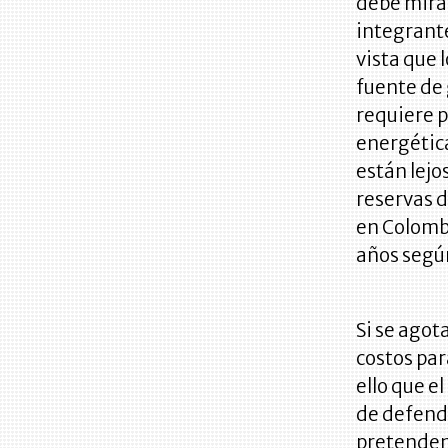
debe mirar
integrant
vista que 
fuente de 
requiere p
energética
están lejo
reservas d
en Colomb
años según
Si se agot
costos pa
ello que e
de defende
pretenden 