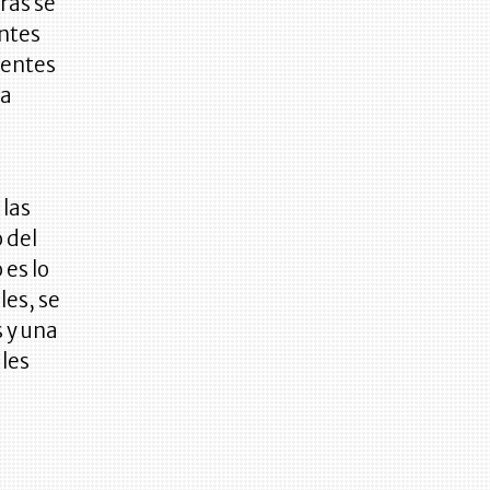
ras se
antes
ientes
ra
 las
 del
 es lo
les, se
s y una
iles