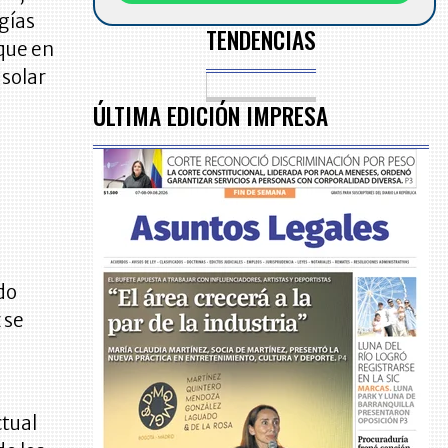
gías
TENDENCIAS
 que en
solar
ÚLTIMA EDICIÓN IMPRESA
o
do
 se
tual