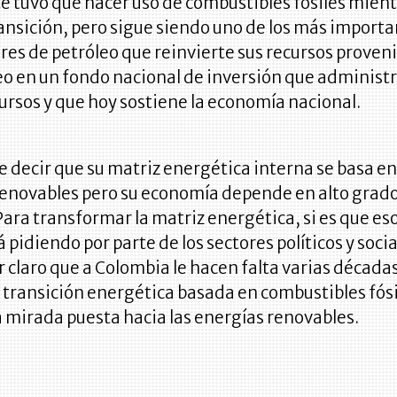
 tuvo que hacer uso de combustibles fósiles mient
ransición, pero sigue siendo uno de los más import
es de petróleo que reinvierte sus recursos proven
eo en un fondo nacional de inversión que administ
ursos y que hoy sostiene la economía nacional.
e decir que su matriz energética interna se basa en
renovables pero su economía depende en alto grado
Para transformar la matriz energética, si es que eso
á pidiendo por parte de los sectores políticos y socia
 claro que a Colombia le hacen falta varias década
e transición energética basada en combustibles fós
a mirada puesta hacia las energías renovables.