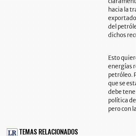
claramente
hacia la t
exportador
del petról
dichos rec
Esto quier
energías 
petróleo. 
que se est
debe tener
política d
pero con l
TEMAS RELACIONADOS