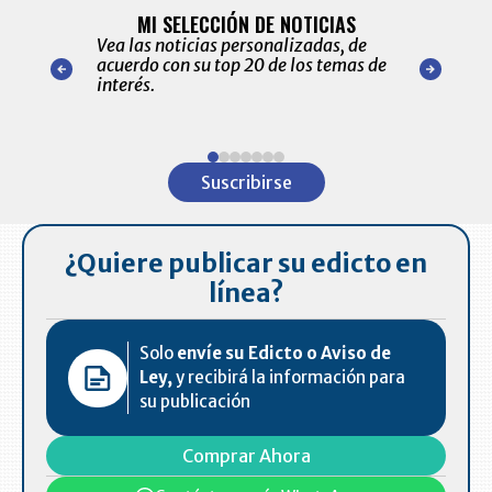
BITÁCORA 
ALERTAS
MI SELECCIÓN DE NOTICIAS
Recopilación
ónico las
Vea las noticias personalizadas, de
económicos 
r nuestro
acuerdo con su top 20 de los temas de
comportamie
amente para
interés.
de las 10.0
ventas en C
Item
1
Suscribirse
of
7
¿Quiere publicar su edicto en
línea?
Solo
envíe su Edicto o Aviso de
Ley,
y recibirá la información para
su publicación
Comprar Ahora