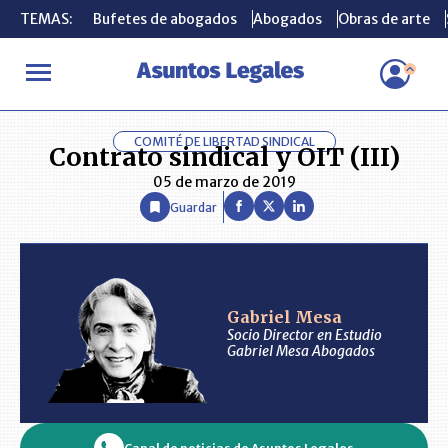
TEMAS:
TEMAS:
Bufetes de abogados
Bufetes de abogados
Abogados
Abogados
Obras de arte
Obras de arte
INICIO
ANÁLISIS
GABRIEL MESA
Contrato sindical y OIT (III)
COMITÉ DE LIBERTAD SINDICAL
Contrato sindical y OIT (III)
05 de marzo de 2019
Guardar
Gabriel Mesa
Socio Director en Estudio
Gabriel Mesa Abogados