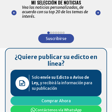
ALERTAS
MI SELECCIÓN DE NOTICIAS
Recopilación
ónico las
Vea las noticias personalizadas, de
económicos 
r nuestro
acuerdo con su top 20 de los temas de
comportamie
amente para
interés.
de las 10.0
ventas en C
Item
1
Suscribirse
of
7
¿Quiere publicar su edicto en
línea?
Solo
envíe su Edicto o Aviso de
Ley,
y recibirá la información para
su publicación
Comprar Ahora
Contáctenos vía WhatsApp