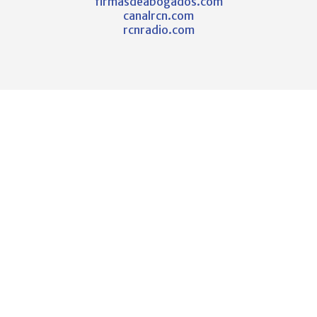
firmasdeabogados.com
canalrcn.com
rcnradio.com