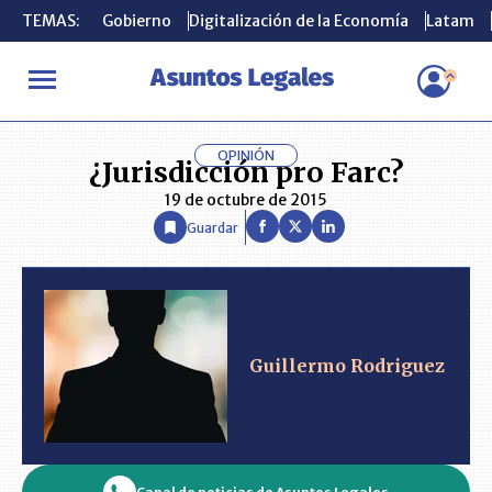
TEMAS:
TEMAS:
Gobierno
Gobierno
Digitalización de la Economía
Digitalización de la Economía
Latam
Latam
INICIO
ANÁLISIS
GUILLERMO RODRIGUEZ
¿Jurisdicción pro 
OPINIÓN
¿Jurisdicción pro Farc?
19 de octubre de 2015
Guardar
Guillermo Rodriguez