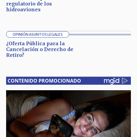
regulatorio de los
hidroaviones
OPINIÓN ASUNTOS LEGALES
¿Oferta Pública para la
Cancelación o Derecho de
Retiro?