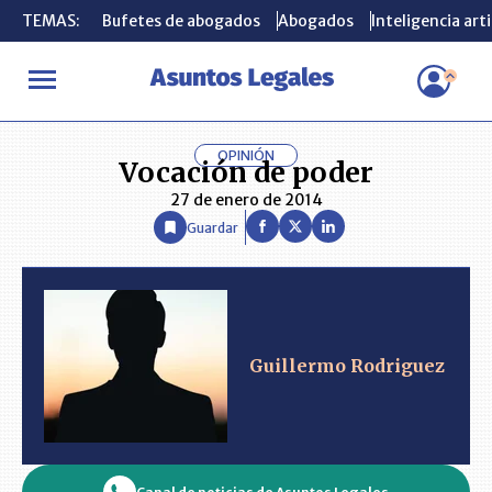
TEMAS:
TEMAS:
Bufetes de abogados
Bufetes de abogados
Abogados
Abogados
Inteligencia arti
Inteligencia arti
INICIO
ANÁLISIS
GUILLERMO RODRIGUEZ
Vocación de pode
OPINIÓN
Vocación de poder
27 de enero de 2014
Guardar
Guillermo Rodriguez