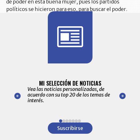
de poder en esta buena mujer, pues los partidos
políticos se hicieron para eso, para buscar el poder.
BITÁCORA 
ALERTAS
MI SELECCIÓN DE NOTICIAS
Recopilación
ónico las
Vea las noticias personalizadas, de
económicos 
r nuestro
acuerdo con su top 20 de los temas de
comportamie
amente para
interés.
de las 10.0
ventas en C
Item
1
Suscribirse
of
7