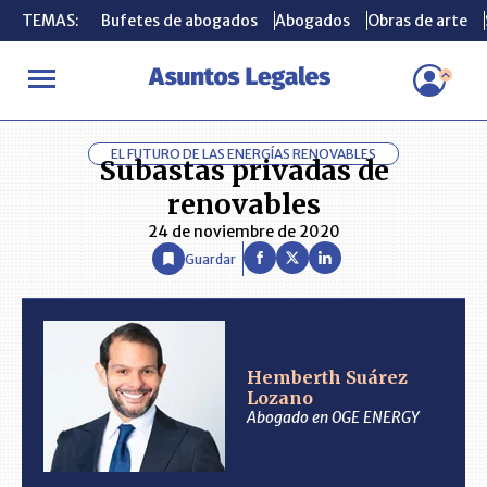
TEMAS:
TEMAS:
Bufetes de abogados
Bufetes de abogados
Abogados
Abogados
Obras de arte
Obras de arte
INICIO
ANÁLISIS
HEMBERTH SUÁREZ LOZANO
Subastas pri
EL FUTURO DE LAS ENERGÍAS RENOVABLES
Subastas privadas de
renovables
24 de noviembre de 2020
Guardar
Hemberth Suárez
Lozano
Abogado en OGE ENERGY