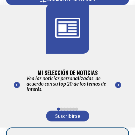
BITÁCORA 
ALERTAS
MI SELECCIÓN DE NOTICIAS
Recopilación
ónico las
Vea las noticias personalizadas, de
económicos 
r nuestro
acuerdo con su top 20 de los temas de
comportamie
amente para
interés.
de las 10.0
ventas en C
Item
1
Suscribirse
of
7