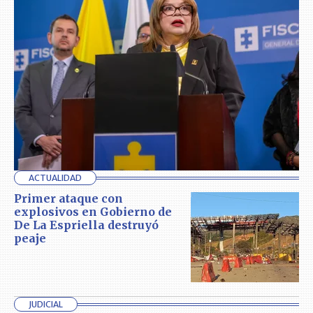
ACTUALIDAD
Primer ataque con
explosivos en Gobierno de
De La Espriella destruyó
peaje
JUDICIAL