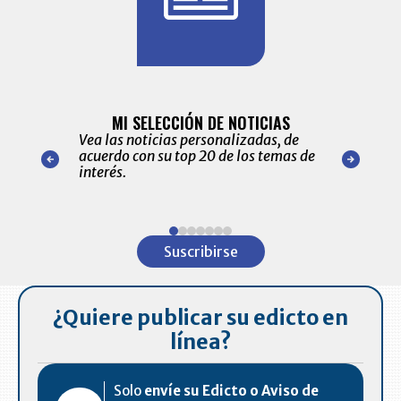
BITÁCORA 
ALERTAS
MI SELECCIÓN DE NOTICIAS
Recopilación
ónico las
Vea las noticias personalizadas, de
económicos 
r nuestro
acuerdo con su top 20 de los temas de
comportamie
amente para
interés.
de las 10.0
ventas en C
Item
1
Suscribirse
of
7
¿Quiere publicar su edicto en
línea?
Solo
envíe su Edicto o Aviso de