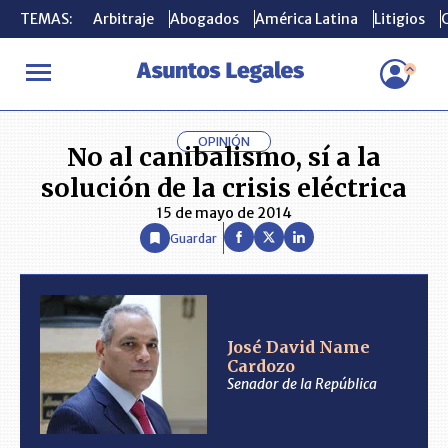
TEMAS:
TEMAS:
Arbitraje
Arbitraje
Abogados
Abogados
América Latina
América Latina
Litigios
Litigios
C
C
INICIO
ANÁLISIS
JOSÉ DAVID NAME CARDOZO
No al canibali
OPINIÓN
No al canibalismo, sí a la
solución de la crisis eléctrica
15 de mayo de 2014
Guardar
José David Name
Cardozo
Senador de la República