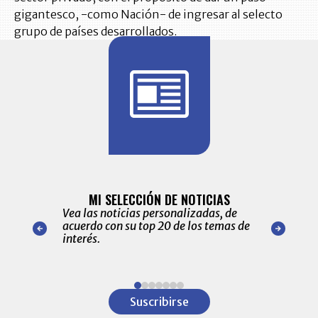
gigantesco, -como Nación- de ingresar al selecto
grupo de países desarrollados.
BITÁCORA 
ALERTAS
MI SELECCIÓN DE NOTICIAS
Recopilación
ónico las
Vea las noticias personalizadas, de
económicos 
r nuestro
acuerdo con su top 20 de los temas de
comportamie
amente para
interés.
de las 10.0
ventas en C
Item
1
Suscribirse
of