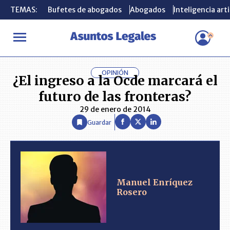
TEMAS:
TEMAS:
Bufetes de abogados
Bufetes de abogados
Abogados
Abogados
Inteligencia arti
Inteligencia arti
INICIO
ANÁLISIS
MANUEL ENRÍQUEZ ROSERO
¿El ingreso a 
OPINIÓN
¿El ingreso a la Ocde marcará el
futuro de las fronteras?
29 de enero de 2014
Guardar
Manuel Enríquez
Rosero