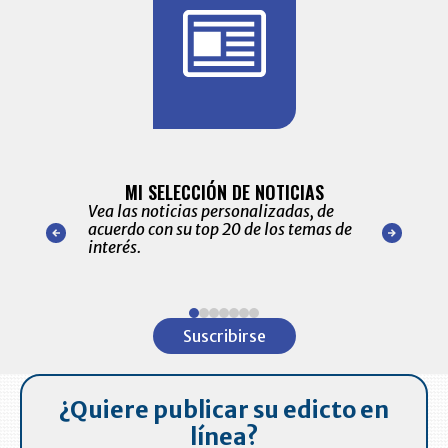
BITÁCORA 
ALERTAS
MI SELECCIÓN DE NOTICIAS
Recopilación
ónico las
Vea las noticias personalizadas, de
económicos 
r nuestro
acuerdo con su top 20 de los temas de
comportamie
amente para
interés.
de las 10.0
ventas en C
Item
1
Suscribirse
of
7
¿Quiere publicar su edicto en
línea?