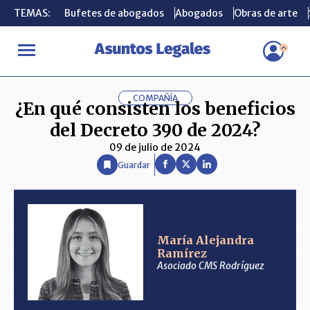
TEMAS:
TEMAS:
Bufetes de abogados
Bufetes de abogados
Abogados
Abogados
Obras de arte
Obras de arte
INICIO
ANÁLISIS
MARÍA ALEJANDRA RAMÍREZ
¿En qué consi
COMPAÑÍA
¿En qué consisten los beneficios
del Decreto 390 de 2024?
09 de julio de 2024
Guardar
María Alejandra
Ramírez
Asociado CMS Rodríguez