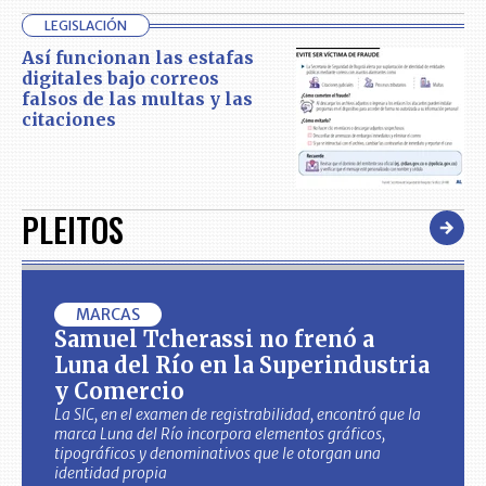
LEGISLACIÓN
Así funcionan las estafas
digitales bajo correos
falsos de las multas y las
citaciones
PLEITOS
MARCAS
Samuel Tcherassi no frenó a
Luna del Río en la Superindustria
y Comercio
La SIC, en el examen de registrabilidad, encontró que la
marca Luna del Río incorpora elementos gráficos,
tipográficos y denominativos que le otorgan una
identidad propia