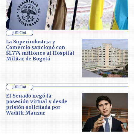
JUDICIAL
La Superindustria y
Comercio sancionó con
$1.774 millones al Hospital
Militar de Bogotá
JUDICIAL
El Senado negó la
posesión virtual y desde
prisión solicitada por
Wadith Manzur