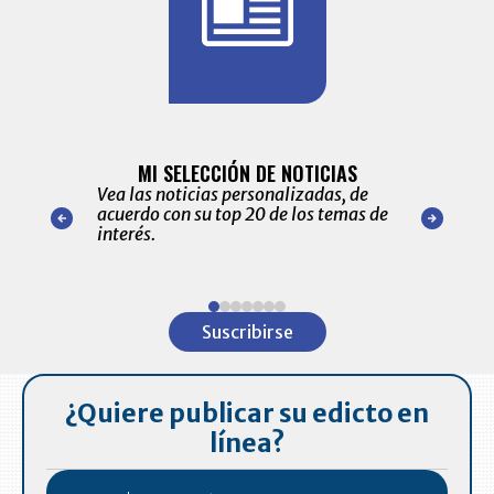
BITÁCORA 
ALERTAS
MI SELECCIÓN DE NOTICIAS
Recopilación
ónico las
Vea las noticias personalizadas, de
económicos 
r nuestro
acuerdo con su top 20 de los temas de
comportamie
amente para
interés.
de las 10.0
ventas en C
Item
1
Suscribirse
of
7
¿Quiere publicar su edicto en
línea?