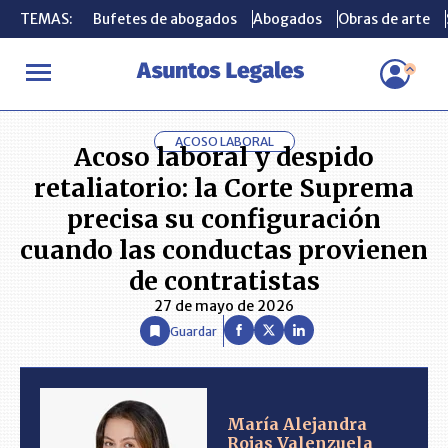
TEMAS:
TEMAS:
Bufetes de abogados
Bufetes de abogados
Abogados
Abogados
Obras de arte
Obras de arte
INICIO
ANÁLISIS
MARÍA ALEJANDRA ROJAS VALENZUELA
A
ACOSO LABORAL
Acoso laboral y despido
retaliatorio: la Corte Suprema
precisa su configuración
cuando las conductas provienen
de contratistas
27 de mayo de 2026
Guardar
María Alejandra
Rojas Valenzuela