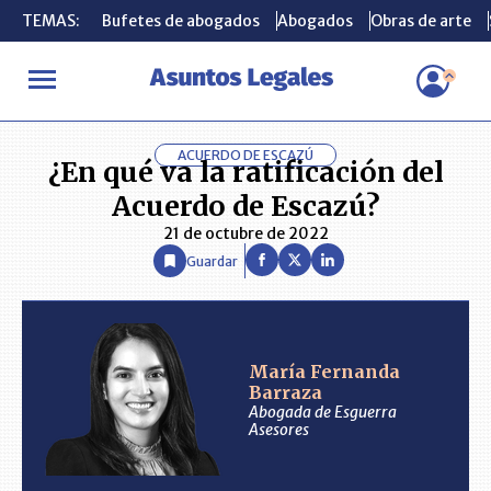
TEMAS:
TEMAS:
Bufetes de abogados
Bufetes de abogados
Abogados
Abogados
Obras de arte
Obras de arte
INICIO
ANÁLISIS
MARÍA FERNANDA BARRAZA
¿En qué va la
ACUERDO DE ESCAZÚ
¿En qué va la ratificación del
Acuerdo de Escazú?
21 de octubre de 2022
Guardar
María Fernanda
Barraza
Abogada de Esguerra
Asesores