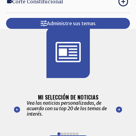
Corte Constitucional
Administre sus temas
BITÁCORA 
ALERTAS
MI SELECCIÓN DE NOTICIAS
Recopilación
ónico las
Vea las noticias personalizadas, de
económicos 
r nuestro
acuerdo con su top 20 de los temas de
comportamie
amente para
interés.
de las 10.0
ventas en C
Item