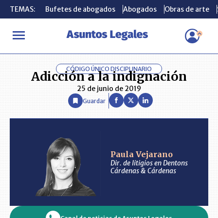
TEMAS:
TEMAS:
Bufetes de abogados
Bufetes de abogados
Abogados
Abogados
Obras de arte
Obras de arte
INICIO
ANÁLISIS
PAULA VEJARANO
Adicción a la indignació
CÓDIGO ÚNICO DISCIPLINARIO
Adicción a la indignación
25 de junio de 2019
Guardar
Paula Vejarano
Dir. de litigios en Dentons
Cárdenas & Cárdenas