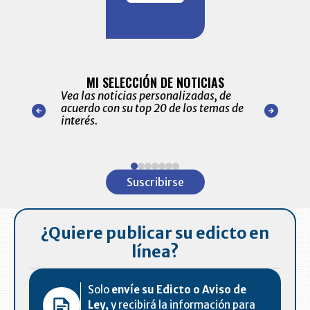
BITÁCORA 
ALERTAS
MI SELECCIÓN DE NOTICIAS
Recopilación
ónico las
Vea las noticias personalizadas, de
económicos 
r nuestro
acuerdo con su top 20 de los temas de
comportamie
amente para
interés.
de las 10.0
ventas en C
Item
1
Suscribirse
of
7
¿Quiere publicar su edicto en
línea?
Solo
envíe su Edicto o Aviso de
Ley,
y recibirá la información para