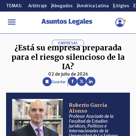
TEMAS:
TEMAS:
Arbitraje
Arbitraje
Abogados
Abogados
América Latina
América Latina
Litigios
Litigios
C
C
INICIO
ANÁLISIS
ROBERTO GARCÍA ALONSO
¿Está su empres
EMPRESAS
¿Está su empresa preparada
para el riesgo silencioso de la
IA?
02 de julio de 2026
Guardar
Roberto García
Alonso
Profesor Asociado de la
Facultad de Estudios
Jurídicos, Políticos e
Internacionales de la
Universidad de La Sabana