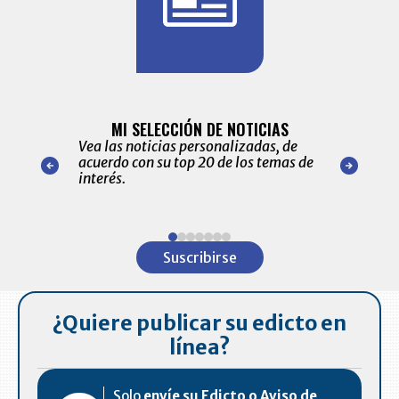
BITÁCORA 
ALERTAS
MI SELECCIÓN DE NOTICIAS
Recopilación
ónico las
Vea las noticias personalizadas, de
económicos 
r nuestro
acuerdo con su top 20 de los temas de
comportamie
amente para
interés.
de las 10.0
ventas en C
Item
1
Suscribirse
of
7
¿Quiere publicar su edicto en
línea?
Solo
envíe su Edicto o Aviso de