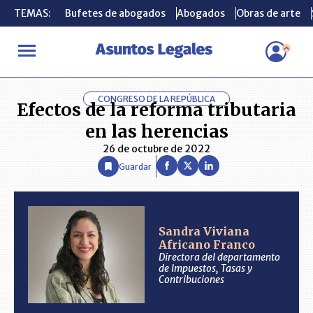
TEMAS:
TEMAS:
Bufetes de abogados
Bufetes de abogados
Abogados
Abogados
Obras de arte
Obras de arte
INICIO
ANÁLISIS
SANDRA VIVIANA AFRICANO FRANCO
Efec
CONGRESO DE LA REPÚBLICA
Efectos de la reforma tributaria
en las herencias
26 de octubre de 2022
Guardar
Sandra Viviana
Africano Franco
Directora del departamento
de Impuestos, Tasas y
Contribuciones