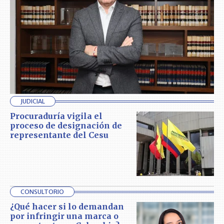
JUDICIAL
Procuraduría vigila el
proceso de designación de
representante del Cesu
CONSULTORIO
¿Qué hacer si lo demandan
por infringir una marca o