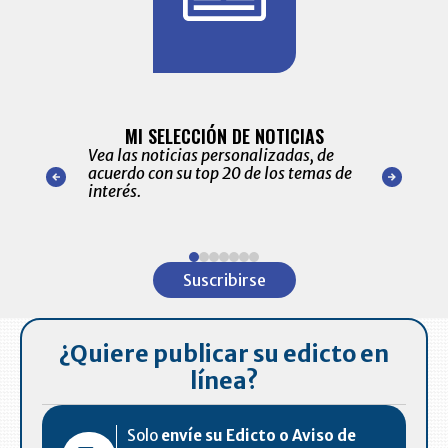
BITÁCORA 
ALERTAS
MI SELECCIÓN DE NOTICIAS
Recopilación
ónico las
Vea las noticias personalizadas, de
económicos 
r nuestro
acuerdo con su top 20 de los temas de
comportamie
amente para
interés.
de las 10.0
ventas en C
Item
1
Suscribirse
of
7
¿Quiere publicar su edicto en
línea?
Solo
envíe su Edicto o Aviso de