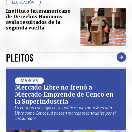
LEGISLACIÓN
Instituto Interamericano
de Derechos Humanos
avala resultados de la
segunda vuelta
PLEITOS
MARCAS
Mercado Libre no frenó a
Mercado Emprende de Cenco en
la Superindustria
La entidad concluyó en su análisis que tanto Mercado
Libre como Cencosud poseen marcas reconocibles por el
consumidor