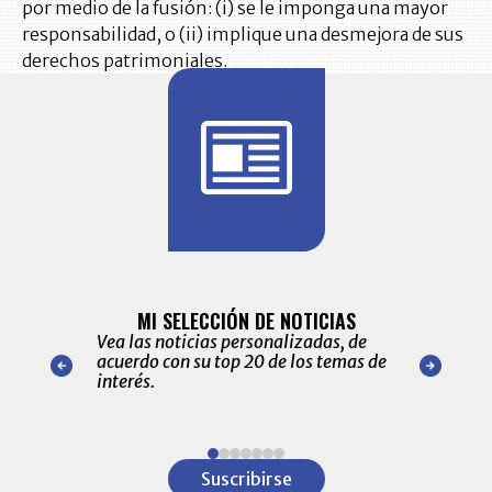
por medio de la fusión: (i) se le imponga una mayor
responsabilidad, o (ii) implique una desmejora de sus
derechos patrimoniales.
BITÁCORA 
ALERTAS
MI SELECCIÓN DE NOTICIAS
Recopilación
ónico las
Vea las noticias personalizadas, de
económicos 
r nuestro
acuerdo con su top 20 de los temas de
comportamie
amente para
interés.
de las 10.0
ventas en C
Item
1
Suscribirse
of