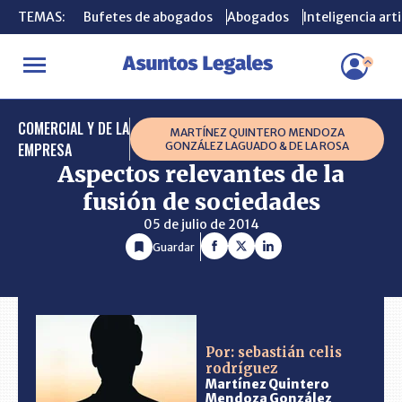
TEMAS:
TEMAS:
Bufetes de abogados
Bufetes de abogados
Abogados
Abogados
Inteligencia arti
Inteligencia arti
INICIO
CONSULTORIO
Aspectos relevantes de la fusión de soci
COMERCIAL Y DE LA
MARTÍNEZ QUINTERO MENDOZA
EMPRESA
GONZÁLEZ LAGUADO & DE LA ROSA
Aspectos relevantes de la
fusión de sociedades
05 de julio de 2014
Guardar
Por: sebastián celis
rodríguez
Martínez Quintero
Mendoza González