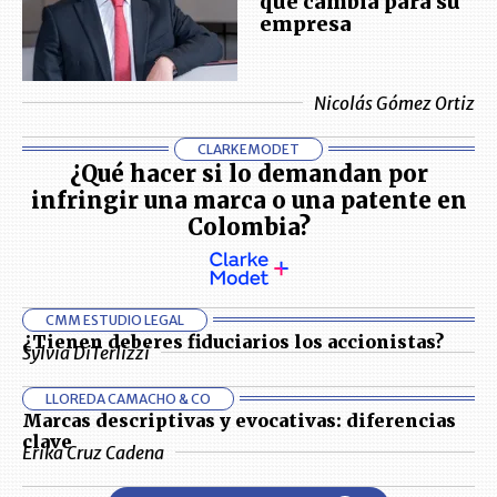
que cambia para su
empresa
Nicolás Gómez Ortiz
CLARKEMODET
¿Qué hacer si lo demandan por
infringir una marca o una patente en
Colombia?
CMM ESTUDIO LEGAL
¿Tienen deberes fiduciarios los accionistas?
Sylvia DiTerlizzi
LLOREDA CAMACHO & CO
Marcas descriptivas y evocativas: diferencias
clave
Erika Cruz Cadena